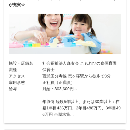
が充実☆
施設・店舗名
社会福祉法人森友会 こもれびの森保育園
職種
保育士
アクセス
西武国分寺線 恋ヶ窪駅から徒歩で3分
雇用形態
正社員（正職員）
給与
月給：303,600円～
＿＿＿＿＿＿＿＿＿＿＿＿＿＿＿＿＿＿＿
年収例 経験5年以上、または30歳以上：在
籍1年目436万円、2年目488万円、3年目49
6万円 ※期末賞...