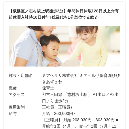
【板橋区／志村坂上駅徒歩2分】年間休日休暇128日以上☆有
給休暇入社時10日付与♪残業代も1分単位で支給☆
施設・店舗名
ミアヘルサ株式会社 ミアヘルサ保育園ひび
きあずさわ
職種
保育士
アクセス
都営三田線 「志村坂上駅」 A1出口／A3出
口より徒歩2分
雇用形態
正社員（正職員）
給与
月給：200,000円～
【正職員】 月給 208,030円～303,030円 ■
昇給年1回（4月）、賞与年2回（7月・12