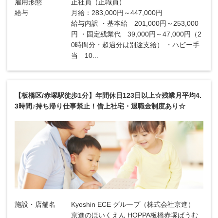
雇用形態
正社員（正職員）
給与
月給：283,000円～447,000円
給与内訳 ・基本給 201,000円～253,000
円 ・固定残業代 39,000円～47,000円（2
0時間分・超過分は別途支給） ・ハビー手
当 10...
【板橋区/赤塚駅徒歩1分】年間休日123日以上☆残業月平均4.
3時間♪持ち帰り仕事禁止！借上社宅・退職金制度あり☆
施設・店舗名
Kyoshin ECE グループ（株式会社京進）
京進のほいくえん HOPPA板橋赤塚ばうむ