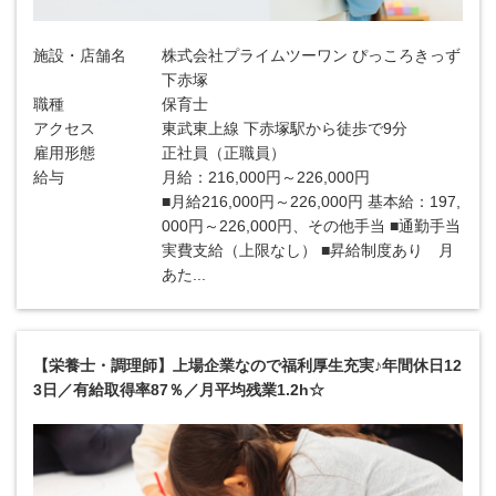
施設・店舗名
株式会社プライムツーワン ぴっころきっず
下赤塚
職種
保育士
アクセス
東武東上線 下赤塚駅から徒歩で9分
雇用形態
正社員（正職員）
給与
月給：216,000円～226,000円
■月給216,000円～226,000円 基本給：197,
000円～226,000円、その他手当 ■通勤手当
実費支給（上限なし） ■昇給制度あり 月
あた...
【栄養士・調理師】上場企業なので福利厚生充実♪年間休日12
3日／有給取得率87％／月平均残業1.2h☆