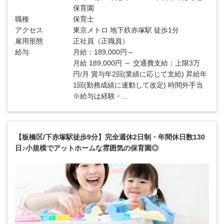
保育園
職種
保育士
アクセス
東京メトロ 地下鉄赤塚駅 徒歩1分
雇用形態
正社員（正職員）
給与
月給：189,000円～
月給 189,000円 ～ 交通費支給：上限3万
円/月 賞与年2回(業績に応じて支給) 昇給年
1回(勤務成績に連動して改定) 時間外手当
※給与は経験・...
【板橋区/下赤塚駅徒歩9分】完全週休2日制・年間休日数130
日♪小規模でアットホームな雰囲気の保育園◎