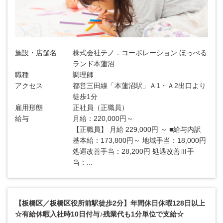
施設・店舗名
株式会社テノ．コーポレーション ほっぺる
ランド本蓮沼
職種
調理師
アクセス
都営三田線「本蓮沼駅」Ａ1・Ａ2出口より
徒歩1分
雇用形態
正社員（正職員）
給与
月給：220,000円～
【正職員】 月給 229,000円 ～ ■給与内訳
基本給：173,800円～ 地域手当：18,000円
処遇改善手当：28,200円 処遇改善Ⅲ手
当：...
【板橋区／板橋区役所前駅徒歩2分】年間休日休暇128日以上
☆有給休暇入社時10日付与♪残業代も1分単位で支給☆