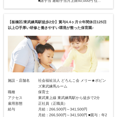
■諸手当 通勤手当月上限50,000円 住...
【板橋区/東武練馬駅徒歩2分】賞与4.4ヶ月☆年間休日125日
以上◎手厚い研修と働きやすい環境が整った保育園♪
施設・店舗名
社会福祉法人 どろんこ会 メリー★ポピン
ズ東武練馬ルーム
職種
保育士
アクセス
東武東上線 東武練馬駅から徒歩で2分
雇用形態
正社員（正職員）
給与
月給：266,500円～341,500円
月給：266,500円～341,500円 ■賞与：年2