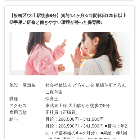
【板橋区/大山駅徒歩8分】賞与4.4ヶ月☆年間休日125日以上
◎手厚い研修と働きやすい環境が整った保育園♪
施設・店舗名
社会福祉法人 どろんこ会 板橋仲町どろん
こ保育園
職種
保育士
アクセス
東武東上線 大山駅から徒歩で8分
雇用形態
正社員（正職員）
給与
月給：266,500円～341,500円
月給：266,500円～341,500円 ■賞与：年2
回（※基本給の4.4ヶ月分） ■昇給：年1回