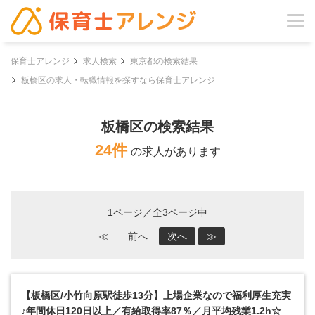
保育士アレンジ
求人検索
東京都の検索結果
板橋区の求人・転職情報を探すなら保育士アレンジ
板橋区の検索結果
24件
の求人があります
1ページ／全3ページ中
≪
前へ
次へ
≫
【板橋区/小竹向原駅徒歩13分】上場企業なので福利厚生充実
♪年間休日120日以上／有給取得率87％／月平均残業1.2h☆