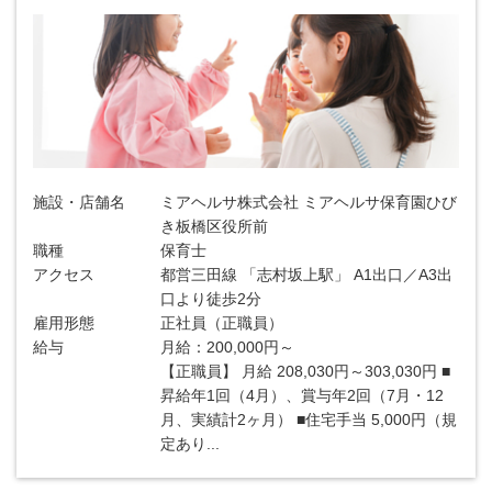
施設・店舗名
ミアヘルサ株式会社 ミアヘルサ保育園ひび
き板橋区役所前
職種
保育士
アクセス
都営三田線 「志村坂上駅」 A1出口／A3出
口より徒歩2分
雇用形態
正社員（正職員）
給与
月給：200,000円～
【正職員】 月給 208,030円～303,030円 ■
昇給年1回（4月）、賞与年2回（7月・12
月、実績計2ヶ月） ■住宅手当 5,000円（規
定あり...