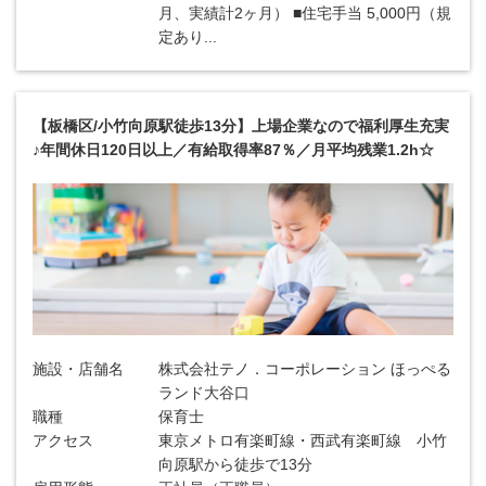
月、実績計2ヶ月） ■住宅手当 5,000円（規
定あり...
【板橋区/小竹向原駅徒歩13分】上場企業なので福利厚生充実
♪年間休日120日以上／有給取得率87％／月平均残業1.2h☆
施設・店舗名
株式会社テノ．コーポレーション ほっぺる
ランド大谷口
職種
保育士
アクセス
東京メトロ有楽町線・西武有楽町線 小竹
向原駅から徒歩で13分