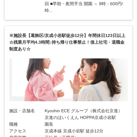
回 ■早朝・夜間手当 開園 ～ 8時：600円/
時...
※施設長【葛飾区/京成小岩駅徒歩12分】年間休日123日以上
☆残業月平均4.3時間♪持ち帰り仕事禁止！借上社宅・退職金
制度あり☆
施設・店舗名
Kyoshin ECE グループ（株式会社京進）
京進のほいくえん HOPPA京成小岩駅
職種
園長
アクセス
京成本線 京成小岩駅 徒歩12分