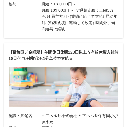
給与
月給：180,000円～
月給 189,000円 ～ 交通費支給：上限3万
円/月 賞与年2回(業績に応じて支給) 昇給年
1回(勤務成績に連動して改定) 時間外手当
※給与は経験・...
【葛飾区／金町駅】年間休日休暇128日以上☆有給休暇入社時
10日付与♪残業代も1分単位で支給☆
施設・店舗名
ミアヘルサ株式会社 ミアヘルサ保育園ひび
き水元