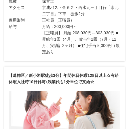
職種
保育士
アクセス
京成バス・金６２・西水元三丁目行「水元
二丁目」下車 徒歩2分
雇用形態
正社員（正職員）
給与
月給：200,000円～
【正職員】 月給 208,030円～303,030円 ■
昇給年1回（4月）、賞与年2回（7月・12
月、実績計2ヶ月） ■住宅手当 5,000円（規
定あり...
【葛飾区／新小岩駅徒歩3分】年間休日休暇128日以上☆有給
休暇入社時10日付与♪残業代も1分単位で支給☆