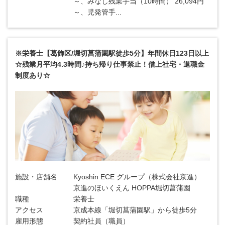
～、みなし残業手当（10時間） 26,094円
～、児発管手...
※栄養士【葛飾区/堀切菖蒲園駅徒歩5分】年間休日123日以上
☆残業月平均4.3時間♪持ち帰り仕事禁止！借上社宅・退職金
制度あり☆
施設・店舗名
Kyoshin ECE グループ（株式会社京進）
京進のほいくえん HOPPA堀切菖蒲園
職種
栄養士
アクセス
京成本線「堀切菖蒲園駅」から徒歩5分
雇用形態
契約社員（職員）