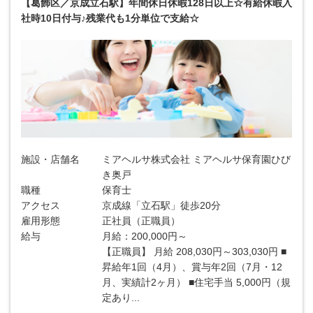
【葛飾区／京成立石駅】年間休日休暇128日以上☆有給休暇入
社時10日付与♪残業代も1分単位で支給☆
施設・店舗名
ミアヘルサ株式会社 ミアヘルサ保育園ひび
き奥戸
職種
保育士
アクセス
京成線「立石駅」徒歩20分
雇用形態
正社員（正職員）
給与
月給：200,000円～
【正職員】 月給 208,030円～303,030円 ■
昇給年1回（4月）、賞与年2回（7月・12
月、実績計2ヶ月） ■住宅手当 5,000円（規
定あり...