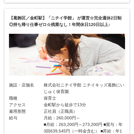
【葛飾区／金町駅】「ニチイ学館」 が運営☆完全週休2日制
◎持ち帰り仕事ゼロ☆残業なし！年間休日120日以上♪
施設・店舗名
株式会社ニチイ学館 ニチイキッズ葛飾にい
じゅく保育園
職種
保育士
アクセス
金町駅から徒歩で13分
雇用形態
正社員（正職員）
給与
月給：260,000円～
■月給：263,200円～273,200円 ■賞与：年
3回639,545円（一時金含む） ■昇給：年1