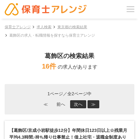
保育士アレンジ
求人検索
東京都の検索結果
葛飾区の求人・転職情報を探すなら保育士アレンジ
葛飾区の検索結果
16件
の求人があります
1ページ／全2ページ中
≪
前へ
次へ
≫
【葛飾区/京成小岩駅徒歩12分】年間休日123日以上☆残業月
平均4.3時間♪持ち帰り仕事禁止！借上社宅・退職金制度あり