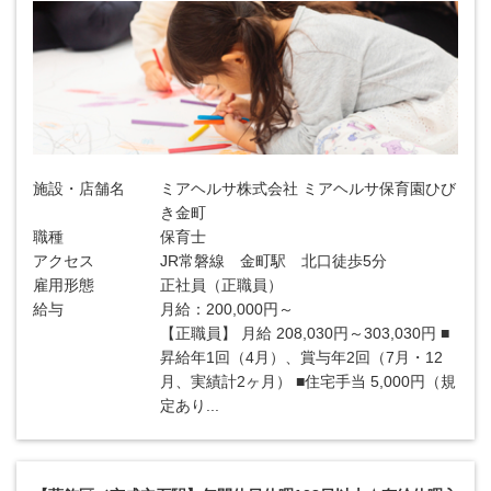
施設・店舗名
ミアヘルサ株式会社 ミアヘルサ保育園ひび
き金町
職種
保育士
アクセス
JR常磐線 金町駅 北口徒歩5分
雇用形態
正社員（正職員）
給与
月給：200,000円～
【正職員】 月給 208,030円～303,030円 ■
昇給年1回（4月）、賞与年2回（7月・12
月、実績計2ヶ月） ■住宅手当 5,000円（規
定あり...