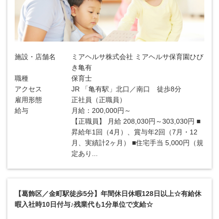
施設・店舗名
ミアヘルサ株式会社 ミアヘルサ保育園ひび
き亀有
職種
保育士
アクセス
JR 「亀有駅」北口／南口 徒歩8分
雇用形態
正社員（正職員）
給与
月給：200,000円～
【正職員】 月給 208,030円～303,030円 ■
昇給年1回（4月）、賞与年2回（7月・12
月、実績計2ヶ月） ■住宅手当 5,000円（規
定あり...
【葛飾区／金町駅徒歩5分】年間休日休暇128日以上☆有給休
暇入社時10日付与♪残業代も1分単位で支給☆