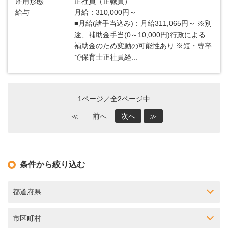
雇用形態
正社員（正職員）
給与
月給：310,000円～
■月給(諸手当込み)：月給311,065円～ ※別
途、補助金手当(0～10,000円)行政による
補助金のため変動の可能性あり ※短・専卒
で保育士正社員経...
1ページ／全2ページ中
≪
前へ
次へ
≫
条件から絞り込む
都道府県
市区町村