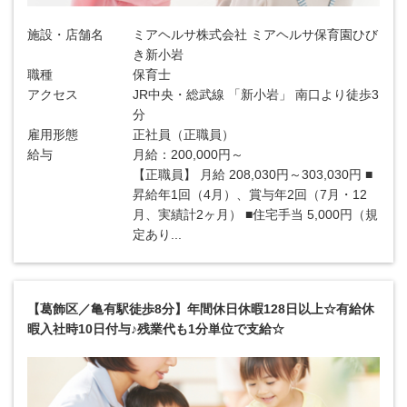
施設・店舗名
ミアヘルサ株式会社 ミアヘルサ保育園ひび
き新小岩
職種
保育士
アクセス
JR中央・総武線 「新小岩」 南口より徒歩3
分
雇用形態
正社員（正職員）
給与
月給：200,000円～
【正職員】 月給 208,030円～303,030円 ■
昇給年1回（4月）、賞与年2回（7月・12
月、実績計2ヶ月） ■住宅手当 5,000円（規
定あり...
【葛飾区／亀有駅徒歩8分】年間休日休暇128日以上☆有給休
暇入社時10日付与♪残業代も1分単位で支給☆