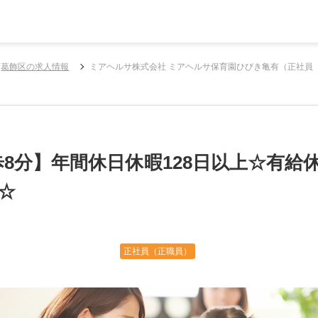
葛飾区の求人情報
ミアヘルサ株式会社 ミアヘルサ保育園ひびき亀有（正社員
8分】年間休日休暇128日以上☆有給休
☆
正社員（正職員）