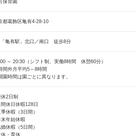
可保育園
京都葛飾区亀有4-28-10
R 「亀有駅」北口／南口 徒歩8分
7:00 ～ 20:30（シフト制、実働8時間 休憩60分）
時間外月平均5～8時間
開園時間は園ごとに異なります。
週休2日制
年間休日休暇128日
夏季休暇（3日間）
年末年始休暇
結婚休暇（5日間）
産休・育休