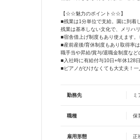
【☆☆魅力のポイント☆☆】
■残業は1分単位で支給。園に到着
残業は基本しない文化で、メリハ
■宿舎借上げ制度もあり使えます
■産前産後/育休制度もあり取得率は
職手当や昇給/賞与/退職金制度な
■入社時に有給付与10日+年休128
■ピアノがひけなくても大丈夫！
勤務先
ミ
職種
保
雇用形態
正