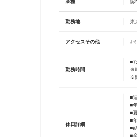
業種
認
勤務地
東
アクセスその他
J
■
勤務時間
※
※
■
■
■
■
休日詳細
■
■