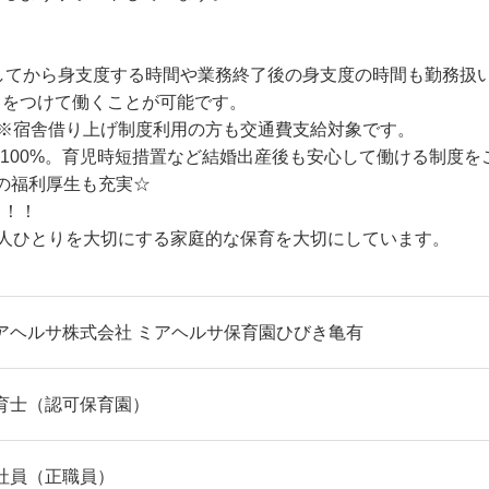
してから身支度する時間や業務終了後の身支度の時間も勤務扱
リをつけて働くことが可能です。
。※宿舎借り上げ制度利用の方も交通費支給対象です。
100%。育児時短措置など結婚出産後も安心して働ける制度をご
どの福利厚生も充実☆
日！！
一人ひとりを大切にする家庭的な保育を大切にしています。
アヘルサ株式会社 ミアヘルサ保育園ひびき亀有
育士（認可保育園）
社員（正職員）