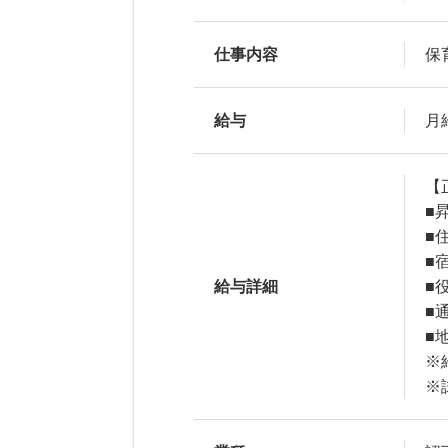
仕事内容
保
給与
月給
【正
■
■
■
給与詳細
■
■
■
※
※