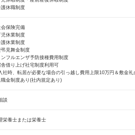
介護休職制度
社会保険完備
育児休業制度
介護休業制度
慶弔見舞金制度
インフルエンザ予防接種費用制度
宿舎借り上げ社宅制度利用可
入社時、転居が必要な場合の引っ越し費用上限10万円＆敷金礼
退職金制度あり(社内規定あり)
相談
理栄養士または栄養士