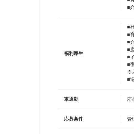
■
■
■
■
■
福利厚生
■
■
※
■
車通勤
応
応募条件
管