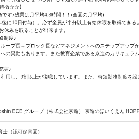
の特徴☆☆】
です♪残業は月平均4.3時間！！(全園の月平均)
半年後に10日付与）。必ず全員が半分以上有給休暇を取得でき
のお休みを取ることが出来ます。
修制度♪
グループ長→ブロック長などマネジメントへのステップアップ
門への異動もあります。また教育企業である京進のカリキュラ
充実♪
利用し、9割以上が復職しています。また、時短勤務制度を設
yoshin ECE グループ（株式会社京進） 京進のほいくえん H
育士（認可保育園）