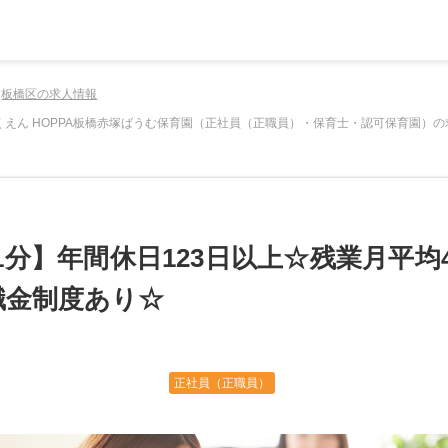
板橋区の求人情報
のほいくえん HOPPA板橋赤塚ばうむ保育園（正社員（正職員）・保育士・認可保育園）
1分】年間休日123日以上☆残業月平均4
職金制度あり☆
正社員（正職員）