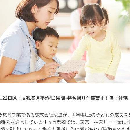
123日以上☆残業月平均4.3時間♪持ち帰り仕事禁止！借上社
、総合教育事業である株式会社京進が、40年以上の子どもの成長
幼稚園を運営しています☆首都圏では、東京・神奈川・千葉にHO
情で引越しとなった場合も引越し先に園があれば異動もできま