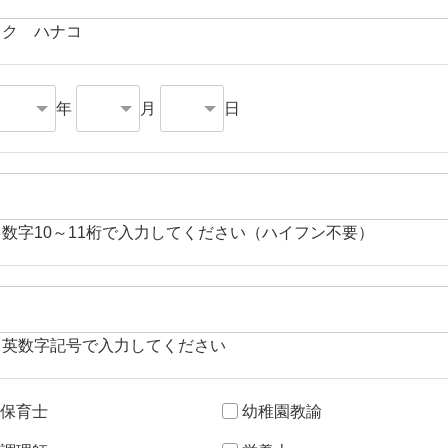
イク ハナコ
年
月
日
角数字10～11桁で入力してください（ハイフン不要）
角英数字記号で入力してください
保育士
幼稚園教諭