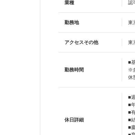
業種
認
勤務地
東
アクセスその他
東
■基
勤務時間
※
休
■
■
■
休日詳細
■
■
■