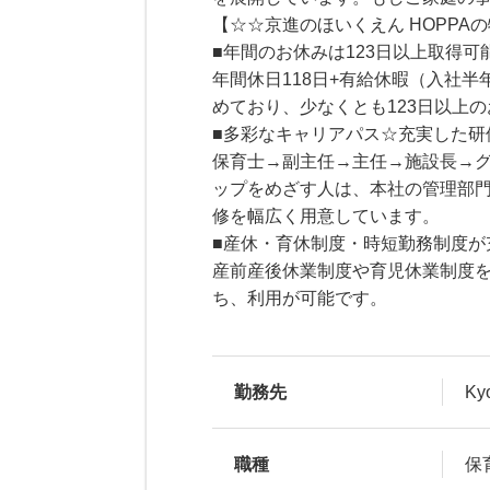
【☆☆京進のほいくえん HOPPA
■年間のお休みは123日以上取得可能
年間休日118日+有給休暇（入社
めており、少なくとも123日以上
■多彩なキャリアパス☆充実した研
保育士→副主任→主任→施設長→
ップをめざす人は、本社の管理部
修を幅広く用意しています。
■産休・育休制度・時短勤務制度が
産前産後休業制度や育児休業制度を
ち、利用が可能です。
勤務先
K
職種
保