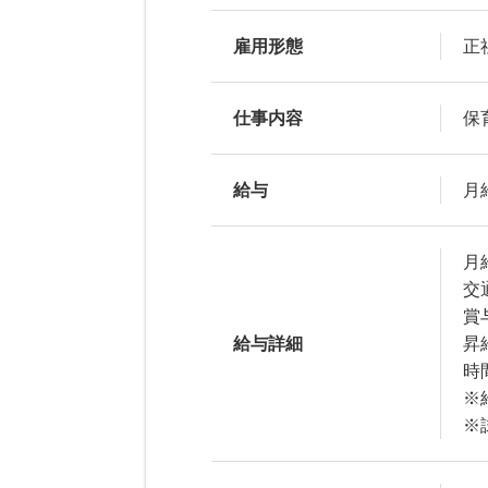
雇用形態
正
仕事内容
保
給与
月給
月給
交
賞
給与詳細
昇
時
※
※