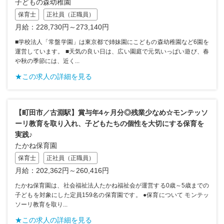
子どもの森幼稚園
保育士
正社員（正職員）
月給：228,730円～273,140円
■学校法人「常盤学園」は東京都で姉妹園にこどもの森幼稚園など6園を
運営しています。 ■天気の良い日は、広い園庭で元気いっぱい遊び、春
や秋の季節には、近く...
★この求人の詳細を見る
【町田市／古淵駅】賞与年4ヶ月分◎残業少なめ☆モンテッソ
ーリ教育を取り入れ、子どもたちの個性を大切にする保育を
実践♪
たかね保育園
保育士
正社員（正職員）
月給：202,362円～260,416円
たかね保育園は、社会福祉法人たかね福祉会が運営する0歳～5歳までの
子どもを対象にした定員159名の保育園です。 ●保育について モンテッ
ソーリ教育を取り...
★この求人の詳細を見る