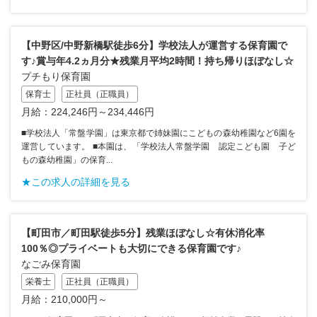
【中野区/中野新橋駅徒歩6分】学校法人が運営する保育園で
す♪賞与年4.2ヵ月分★残業月平均2時間！持ち帰りほぼなし☆
プチもり保育園
保育士
正社員（正職員）
月給：224,246円～234,446円
■学校法人「常盤学園」は東京都で姉妹園にこどもの森幼稚園など6園を
運営しています。 ■本園は、「学校法人常盤学園 認定こども園 子ど
もの森幼稚園」の保育...
★この求人の詳細を見る
【町田市／町田駅徒歩5分】残業ほぼなし☆有休消化率
100％◎プライベートも大切にできる保育園です♪
なごみ保育園
栄養士
正社員（正職員）
月給：210,000円～