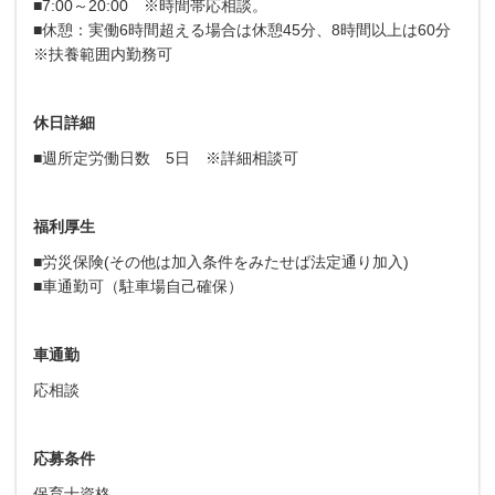
■7:00～20:00 ※時間帯応相談。
■休憩：実働6時間超える場合は休憩45分、8時間以上は60分
※扶養範囲内勤務可
休日詳細
■週所定労働日数 5日 ※詳細相談可
福利厚生
■労災保険(その他は加入条件をみたせば法定通り加入)
■車通勤可（駐車場自己確保）
車通勤
応相談
応募条件
保育士資格