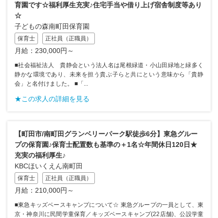
育園です☆福利厚生充実♪住宅手当や借り上げ宿舎制度等あり
☆
子どもの森南町田保育園
保育士
正社員（正職員）
月給：230,000円～
■社会福祉法人 貴静会という法人名は尾根緑道・小山田緑地と緑多く
静かな環境であり、未来を担う貴ぶ子らと共にという意味から「貴静
会」と名付けました。 ■「...
★この求人の詳細を見る
【町田市/南町田グランベリーパーク駅徒歩6分】東急グルー
プの保育園♪保育士配置数も基準の＋1名☆年間休日120日★
充実の福利厚生♪
KBCほいくえん南町田
保育士
正社員（正職員）
月給：210,000円～
■東急キッズベースキャンプについて☆ 東急グループの一員として、東
京・神奈川に民間学童保育／キッズベースキャンプ(22店舗)、公設学童