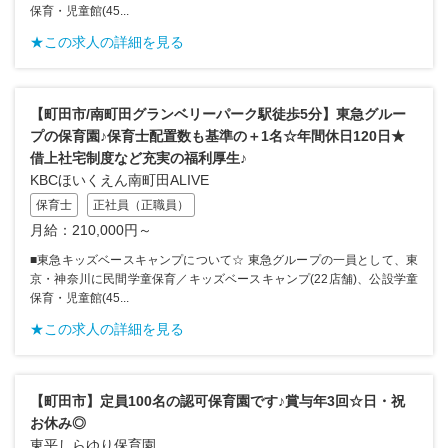
保育・児童館(45...
★この求人の詳細を見る
【町田市/南町田グランベリーパーク駅徒歩5分】東急グルー
プの保育園♪保育士配置数も基準の＋1名☆年間休日120日★
借上社宅制度など充実の福利厚生♪
KBCほいくえん南町田ALIVE
保育士
正社員（正職員）
月給：210,000円～
■東急キッズベースキャンプについて☆ 東急グループの一員として、東
京・神奈川に民間学童保育／キッズベースキャンプ(22店舗)、公設学童
保育・児童館(45...
★この求人の詳細を見る
【町田市】定員100名の認可保育園です♪賞与年3回☆日・祝
お休み◎
東平しらゆり保育園