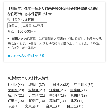
【町田市】住宅手当あり◎未経験OK☆社会保険完備♪緑豊か
な住宅街にある保育園です☆
町田ときわ保育園
保育士
正社員（正職員）
月給：180,000円～
■「町田ときわ保育園」は町田街道と境川の中間に位置し、緑豊かな地
域にあります。 ■園児一人ひとりの発育段階を正しくとらえ、「養護」
と「教育」が一体化さ...
★この求人の詳細を見る
東京都のエリア別求人情報
杉並区
(44)
練馬区
(37)
世田谷区
(32)
江戸川区
(32)
大田区
(28)
板橋区
(24)
江東区
(23)
中央区
(21)
品川区
(21)
足立区
(21)
中野区
(19)
荒川区
(19)
町田市
(18)
新宿区
(16)
葛飾区
(16)
北区
(14)
港区
(13)
文京区
(13)
台東区
(13)
目黒区
(13)