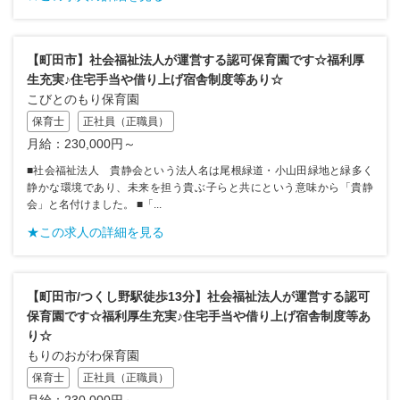
【町田市】社会福祉法人が運営する認可保育園です☆福利厚
生充実♪住宅手当や借り上げ宿舎制度等あり☆
こびとのもり保育園
保育士
正社員（正職員）
月給：230,000円～
■社会福祉法人 貴静会という法人名は尾根緑道・小山田緑地と緑多く
静かな環境であり、未来を担う貴ぶ子らと共にという意味から「貴静
会」と名付けました。 ■「...
★この求人の詳細を見る
【町田市/つくし野駅徒歩13分】社会福祉法人が運営する認可
保育園です☆福利厚生充実♪住宅手当や借り上げ宿舎制度等あ
り☆
もりのおがわ保育園
保育士
正社員（正職員）
月給：230,000円～