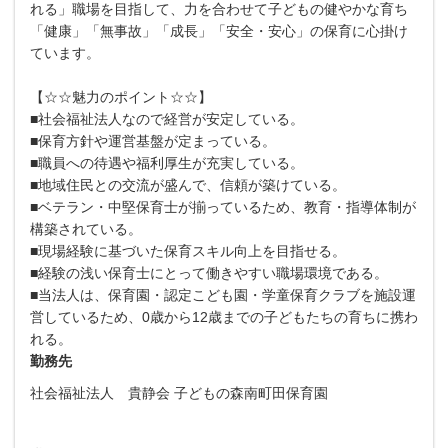
れる」職場を目指して、力を合わせて子どもの健やかな育ち
「健康」「無事故」「成長」「安全・安心」の保育に心掛け
ています。
【☆☆魅力のポイント☆☆】
■社会福祉法人なので経営が安定している。
■保育方針や運営基盤が定まっている。
■職員への待遇や福利厚生が充実している。
■地域住民との交流が盛んで、信頼が築けている。
■ベテラン・中堅保育士が揃っているため、教育・指導体制が
構築されている。
■現場経験に基づいた保育スキル向上を目指せる。
■経験の浅い保育士にとって働きやすい職場環境である。
■当法人は、保育園・認定こども園・学童保育クラブを施設運
営しているため、0歳から12歳までの子どもたちの育ちに携わ
れる。
勤務先
社会福祉法人 貴静会 子どもの森南町田保育園