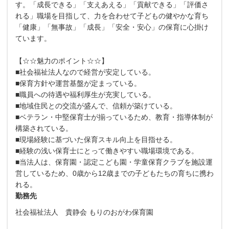
す。「成長できる」「支えあえる」「貢献できる」「評価さ
れる」職場を目指して、力を合わせて子どもの健やかな育ち
「健康」「無事故」「成長」「安全・安心」の保育に心掛け
ています。
【☆☆魅力のポイント☆☆】
■社会福祉法人なので経営が安定している。
■保育方針や運営基盤が定まっている。
■職員への待遇や福利厚生が充実している。
■地域住民との交流が盛んで、信頼が築けている。
■ベテラン・中堅保育士が揃っているため、教育・指導体制が
構築されている。
■現場経験に基づいた保育スキル向上を目指せる。
■経験の浅い保育士にとって働きやすい職場環境である。
■当法人は、保育園・認定こども園・学童保育クラブを施設運
営しているため、0歳から12歳までの子どもたちの育ちに携わ
れる。
勤務先
社会福祉法人 貴静会 もりのおがわ保育園