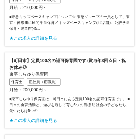
月給：210,000円～
■東急キッズベースキャンプについて☆ 東急グループの一員として、東
京・神奈川に民間学童保育／キッズベースキャンプ(22店舗)、公設学童
保育・児童館(45...
★この求人の詳細を見る
【町田市】定員100名の認可保育園です♪賞与年3回☆日・祝
お休み◎
東平しらゆり保育園
保育士
正社員（正職員）
月給：200,000円～
■東平しらゆり保育園は、町田市にある定員100名の認可保育園です。 ■
日々の食育活動と、遊びを通して育む5つの目標 明社会の子どもたち、
先生たちは5つの...
★この求人の詳細を見る