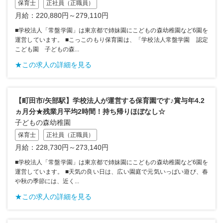
保育士
正社員（正職員）
月給：220,880円～279,110円
■学校法人「常盤学園」は東京都で姉妹園にこどもの森幼稚園など6園を
運営しています。 ■こっこのもり保育園は、「学校法人常盤学園 認定
こども園 子どもの森...
★この求人の詳細を見る
【町田市/矢部駅】学校法人が運営する保育園です♪賞与年4.2
ヵ月分★残業月平均2時間！持ち帰りほぼなし☆
子どもの森幼稚園
保育士
正社員（正職員）
月給：228,730円～273,140円
■学校法人「常盤学園」は東京都で姉妹園にこどもの森幼稚園など6園を
運営しています。 ■天気の良い日は、広い園庭で元気いっぱい遊び、春
や秋の季節には、近く...
★この求人の詳細を見る