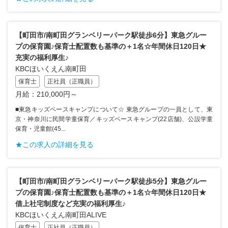
【町田市/南町田グランベリーパーク駅徒歩6分】東急グルー
プの保育園♪保育士配置数も基準の＋1名☆年間休日120日★
充実の福利厚生♪
KBCほいくえん南町田
保育士
正社員（正職員）
月給：210,000円～
■東急キッズベースキャンプについて☆ 東急グループの一員として、東
京・神奈川に民間学童保育／キッズベースキャンプ(22店舗)、公設学童
保育・児童館(45...
★この求人の詳細を見る
【町田市/南町田グランベリーパーク駅徒歩5分】東急グルー
プの保育園♪保育士配置数も基準の＋1名☆年間休日120日★
借上社宅制度など充実の福利厚生♪
KBCほいくえん南町田ALIVE
保育士
正社員（正職員）