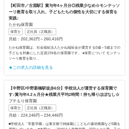
【町田市／古淵駅】賞与年4ヶ月分◎残業少なめ☆モンテッソ
ーリ教育を取り入れ、子どもたちの個性を大切にする保育を
実践♪
たかね保育園
保育士
正社員（正職員）
月給：202,362円～260,416円
たかね保育園は、社会福祉法人たかね福祉会が運営する0歳～5歳までの
子どもを対象にした定員159名の保育園です。 ●保育について モンテッ
ソーリ教育を取り...
★この求人の詳細を見る
【中野区/中野新橋駅徒歩6分】学校法人が運営する保育園で
す♪賞与年4.2ヵ月分★残業月平均2時間！持ち帰りほぼなし☆
プチもり保育園
保育士
正社員（正職員）
月給：224,246円～234,446円
■学校法人「常盤学園」は東京都で姉妹園にこどもの森幼稚園など6園を