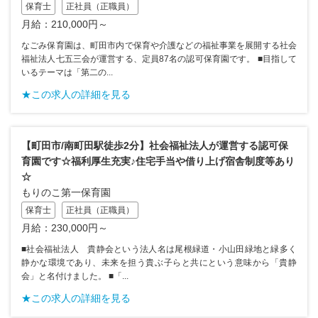
保育士
正社員（正職員）
月給：210,000円～
なごみ保育園は、町田市内で保育や介護などの福祉事業を展開する社会
福祉法人七五三会が運営する、定員87名の認可保育園です。 ■目指して
いるテーマは「第二の...
★この求人の詳細を見る
【町田市/南町田駅徒歩2分】社会福祉法人が運営する認可保
育園です☆福利厚生充実♪住宅手当や借り上げ宿舎制度等あり
☆
もりのこ第一保育園
保育士
正社員（正職員）
月給：230,000円～
■社会福祉法人 貴静会という法人名は尾根緑道・小山田緑地と緑多く
静かな環境であり、未来を担う貴ぶ子らと共にという意味から「貴静
会」と名付けました。 ■「...
★この求人の詳細を見る