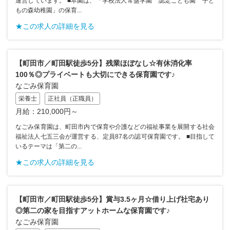
運営しています。 ■本園は、「学校法人常盤学園 認定こども園 子ど
もの森幼稚園」の保育...
★この求人の詳細を見る
【町田市／町田駅徒歩5分】残業ほぼなし☆有休消化率
100％◎プライベートも大切にできる保育園です♪
なごみ保育園
栄養士
正社員（正職員）
月給：210,000円～
なごみ保育園は、町田市内で保育や介護などの福祉事業を展開する社会
福祉法人七五三会が運営する、定員87名の認可保育園です。 ■目指して
いるテーマは「第二の...
★この求人の詳細を見る
【町田市／町田駅徒歩5分】賞与3.5ヶ月☆借り上げ社宅あり
◎第二の家を目指すアットホームな保育園です♪
なごみ保育園