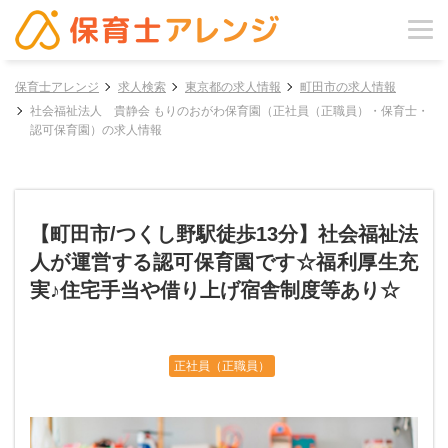
保育士アレンジ
求人検索
東京都の求人情報
町田市の求人情報
社会福祉法人 貴静会 もりのおがわ保育園（正社員（正職員）・保育士・
認可保育園）の求人情報
【町田市/つくし野駅徒歩13分】社会福祉法
人が運営する認可保育園です☆福利厚生充
実♪住宅手当や借り上げ宿舎制度等あり☆
正社員（正職員）