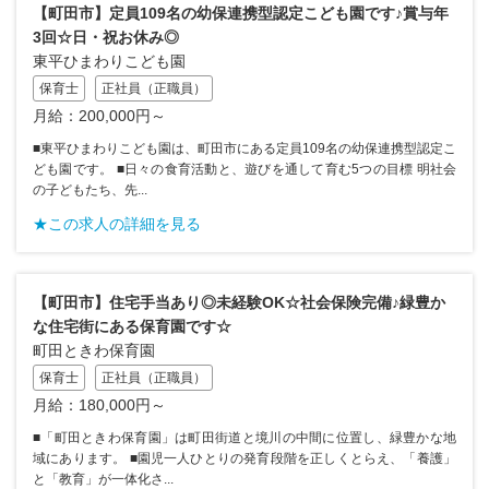
【町田市】定員109名の幼保連携型認定こども園です♪賞与年
3回☆日・祝お休み◎
東平ひまわりこども園
保育士
正社員（正職員）
月給：200,000円～
■東平ひまわりこども園は、町田市にある定員109名の幼保連携型認定こ
ども園です。 ■日々の食育活動と、遊びを通して育む5つの目標 明社会
の子どもたち、先...
★この求人の詳細を見る
【町田市】住宅手当あり◎未経験OK☆社会保険完備♪緑豊か
な住宅街にある保育園です☆
町田ときわ保育園
保育士
正社員（正職員）
月給：180,000円～
■「町田ときわ保育園」は町田街道と境川の中間に位置し、緑豊かな地
域にあります。 ■園児一人ひとりの発育段階を正しくとらえ、「養護」
と「教育」が一体化さ...