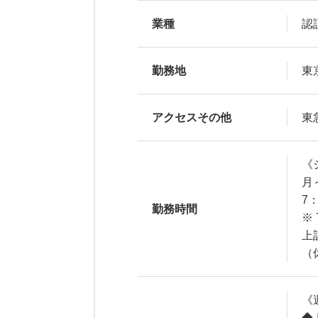
業種
認
勤務地
東
アクセスその他
東
《
月
7
勤務時間
※
上
（
《
◆