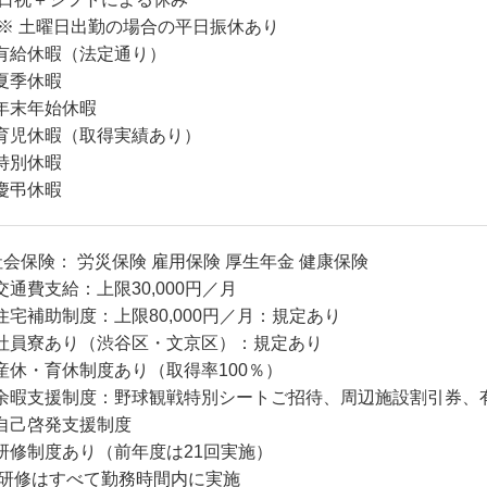
 土曜日出勤の場合の平日振休あり
有給休暇（法定通り）
夏季休暇
年末年始休暇
育児休暇（取得実績あり）
特別休暇
慶弔休暇
社会保険： 労災保険 雇用保険 厚生年金 健康保険
交通費支給：上限30,000円／月
住宅補助制度：上限80,000円／月：規定あり
社員寮あり（渋谷区・文京区）：規定あり
産休・育休制度あり（取得率100％）
余暇支援制度：野球観戦特別シートご招待、周辺施設割引券、
自己啓発支援制度
研修制度あり（前年度は21回実施）
 研修はすべて勤務時間内に実施