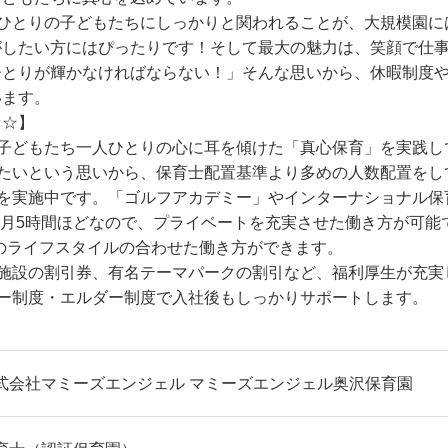
人ひとりの子どもたちにしっかりと関われることが、大規模園に
がしたい方にはぴったりです！そして最大の魅力は、笑顔で仕
ひとりが輝かなければならない！」そんな思いから、休暇制度
います。
☆☆】
、子どもたち一人ひとりの心に耳を傾けた「真心保育」を実践し
いたいという思いから、保育士配置基準より多めの人数配置をし
ムを実施中です。「ゴルフアカデミー」やインターナショナル保
業は月5時間ほどなので、プライベートを充実させた働き方が可能
分のライフスタイルの合わせた働き方ができます。
楽施設の割引券、有名テーマパークの割引など、福利厚生が充実
ター制度・エルダー制度で入社後もしっかりサポートします。
式会社マミーズエンジェル マミーズエンジェル奥沢保育園