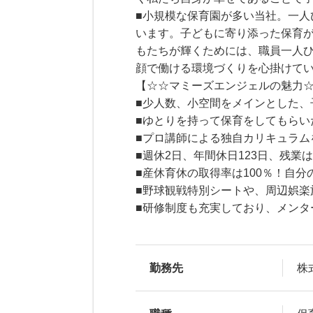
■小規模な保育園が多い当社。一
います。子どもに寄り添った保育
もたちが輝くためには、職員一人
顔で働ける環境づくりを心掛けて
【☆☆マミーズエンジェルの魅力
■少人数、小空間をメインとした
■ゆとりを持って保育をしてもら
■プロ講師による独自カリキュラ
■週休2日、年間休日123日、残
■産休育休の取得率は100％！自
■野球観戦特別シートや、周辺娯
■研修制度も充実しており、メン
勤務先
株