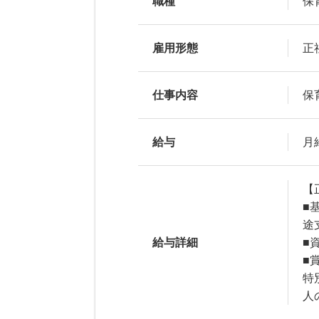
職種
保
雇用形態
正
仕事内容
保
給与
月給
【正
■
途
給与詳細
■
■
特
人