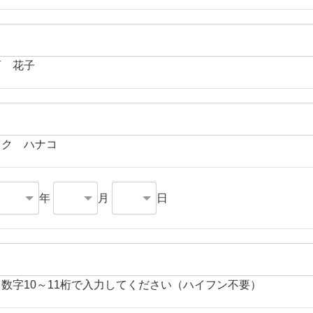
育 花子
イク ハナコ
年
月
日
角数字10～11桁で入力してください（ハイフン不要）