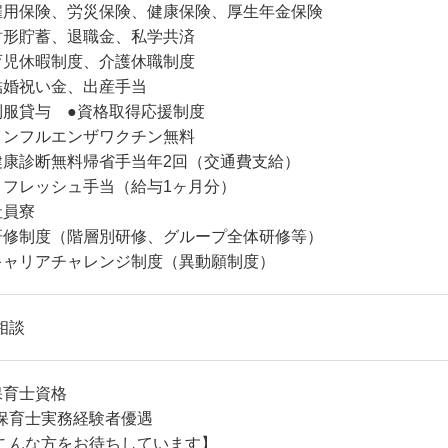
雇用保険、労災保険、健康保険、厚生年金保険
財形貯蓄、退職金、私学共済
育児休暇制度、介護休職制度
結婚祝い金、出産手当
制服貸与 ●資格取得応援制度
インフルエンザワクチン無料
健康診断無料帰省手当年2回（交通費支給）
リフレッシュ手当（給与1ヶ月分）
社員寮
研修制度（階層別研修、グループ全体研修等）
キャリアチャレンジ制度（異動願制度）
相談
保育士資格
保育士実務経験者優遇
こんな方をお待ちしています】