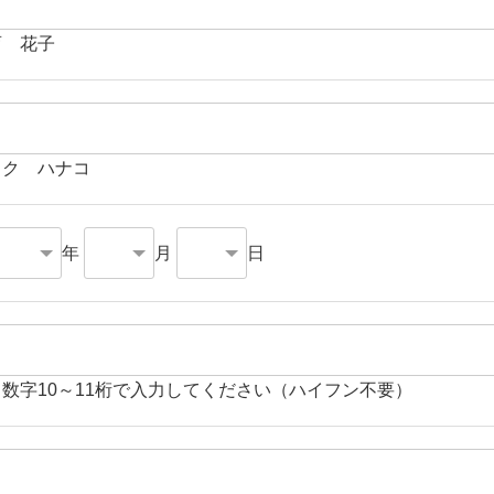
育 花子
イク ハナコ
年
月
日
角数字10～11桁で入力してください（ハイフン不要）