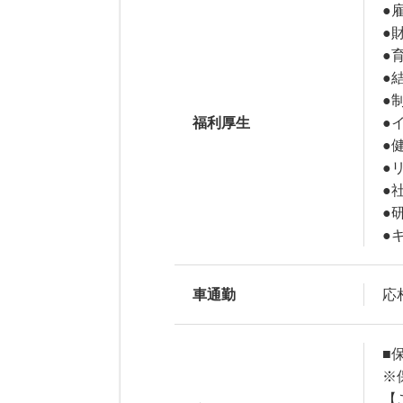
●
●
●
●
●
福利厚生
●
●
●
●
●
●
車通勤
応
■
※
【