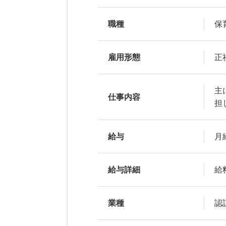
職種
保
雇用形態
正
主
仕事内容
担
給与
月給
給与詳細
給
業種
認