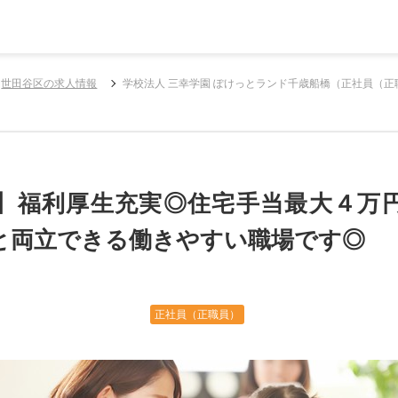
世田谷区の求人情報
学校法人 三幸学園 ぽけっとランド千歳船橋（正社員（
】福利厚生充実◎住宅手当最大４万
と両立できる働きやすい職場です◎
正社員（正職員）