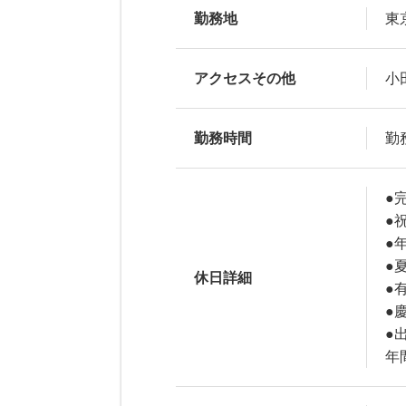
勤務地
東
アクセスその他
小
勤務時間
勤務
●
●
●
●
休日詳細
●
●
●
年