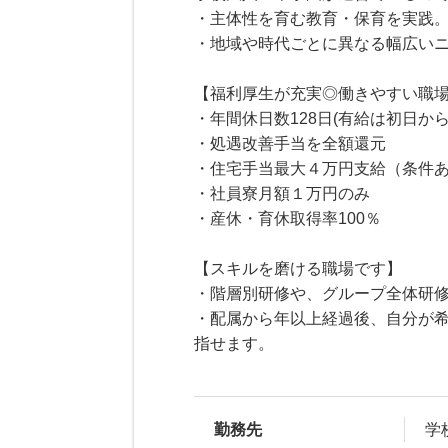
・主体性を育む教育・保育を実践
・地域や時代ごとに異なる幅広い
【福利厚生が充実◎働きやすい職
・年間休日数128日(有給は初日か
・処遇改善手当を全額還元
・住宅手当最大４万円支給（条件
・社員寮月額１万円のみ
・産休・育休取得率100％
【スキルを磨ける職場です】
・階層別研修や、グループ全体研
・配属から年以上経過後、自分が
指せます。
勤務先
学