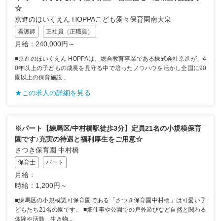
☆
京進のほいくえん HOPPAこども愛々保育園南大泉
看護師
正社員（正職員）
月給：240,000円～
■京進のほいくえん HOPPAは、総合教育事業である株式会社京進が、4
0年以上の子どもの成長を見守る中で培ったノウハウを活かし全国に90
園以上の保育施設...
★この求人の詳細を見る
※パート【練馬区/中村橋駅徒歩3分】定員21名の小規模保育
園です♪充実の待遇と福利厚生をご用意☆
さつき保育園 中村橋
保育士
パート
月給：
時給：1,200円～
■練馬区の小規模認可保育園である「さつき保育園中村橋」は可愛い子
どもたち21名の園です。 ■畑仕事や公園での戸外遊びなど自然と関わる
体験や活動、生き物...