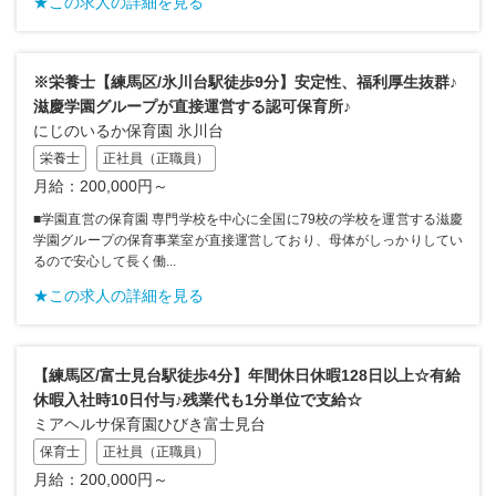
★この求人の詳細を見る
※栄養士【練馬区/氷川台駅徒歩9分】安定性、福利厚生抜群♪
滋慶学園グループが直接運営する認可保育所♪
にじのいるか保育園 氷川台
栄養士
正社員（正職員）
月給：200,000円～
■学園直営の保育園 専門学校を中心に全国に79校の学校を運営する滋慶
学園グループの保育事業室が直接運営しており、母体がしっかりしてい
るので安心して長く働...
★この求人の詳細を見る
【練馬区/富士見台駅徒歩4分】年間休日休暇128日以上☆有給
休暇入社時10日付与♪残業代も1分単位で支給☆
ミアヘルサ保育園ひびき富士見台
保育士
正社員（正職員）
月給：200,000円～