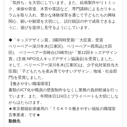
「気持ち」を大切にしています。また、絵画製作やリトミッ
ク、体操や茶道、木育や英語など、専門講師によるカリキュ
ラムを取り入れ、豊かな体験保育を通じて子どもたちの興味
関心、願いや願望を大切にし、試行錯誤の中で成長できるよ
うに、遊びを提供し見守るようにしています。
◆「キッズデザイン賞」3園同時受賞/「大臣賞」受賞
ベリーベアー深川冬木(江東区)、ベリーベアー西馬込(大田
区)、 ベリーベアー宮崎台(川崎市)が「第12回キッズデザイン
賞」(主催:NPO法人キッズデザイン協議会)を受賞しました。
そして、ベリーベアー深川冬木(江東区)は、少子化対策担当大
臣賞(「子どもたちを産み育てやすいデザイン」地域・社会部
門)を受賞しました。
【働きやすい職場環境】
書類のICT化や職員の壁面制作をなくし業務の負担軽減を行っ
ています。また、年間休日124日とプライベートも大切にしな
がらはたらけます。
★東京都福祉保健局の「ＴＯＫＹＯ働きやすい福祉の職場宣
言事業者」です★
勤務先