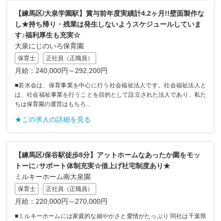
【練馬区/大泉学園駅】賞与前年度実績計4.2ヶ月!!壁面製作な
し★持ち帰り・残業は発生しないようスケジュールしていま
す♪福利厚生も充実☆
大泉にじのいろ保育園
保育士
正社員（正職員）
月給：240,000円～292,200円
■若水会は、保育事業を中心に行う社会福祉法人です。社会福祉法人と
は、社会福祉事業を行うことを目的として設立された法人であり、私た
ちは保育園の運営はもちろ...
★この求人の詳細を見る
【練馬区/保谷駅徒歩8分】アットホームなあったか園をモッ
トーに♪サポート体制充実☆借上げ社宅制度あり★
ミルキーホーム南大泉園
保育士
正社員（正職員）
月給：220,000円～270,000円
■ミルキーホームには家庭的な細やかさと愛情がたっぷり 同社は千葉県