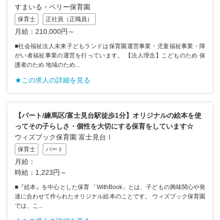
すまいる・ベリー保育園
保育士
正社員（正職員）
月給：210,000円～
■社会福祉法人未来子どもランドは保育園運営事業・児童福祉事業・障
がい者福祉事業の運営を行っています。 【法人理念】こどものため 保
護者のため 地域のため...
★この求人の詳細を見る
【パート/練馬区/富士見台駅徒歩1分】オリジナルの絵本を使
ってその子らしさ・個性を大切にする保育をしています☆
ウィズブック保育園 富士見台Ⅰ
保育士
パート
月給：
時給：1,223円～
■『絵本』を中心とした保育 「WithBook」とは、子どもの興味関心や発
達に合わせて作られたオリジナル絵本のことです。 ウィズブック保育園
では、こ...