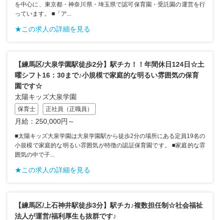
を中心に、東京都・神奈川県・埼玉県で認可保育園・受託園の運営を行
っています。 ■「ア...
★この求人の詳細を見る
【練馬区/大泉学園駅徒歩2分】駅チカ！！年間休日124日☆土
曜シフト16：30まで♪小規模で家庭的な明るい雰囲気の保育
園です☆
太陽キッズ大泉学園
保育士
正社員（正職員）
月給：250,000円～
■太陽キッズ大泉学園は大泉学園駅から徒歩2分の場所にある定員19名の
小規模で家庭的な明るい雰囲気が特徴の認証保育園です。 ■家庭的な雰
囲気の中で子...
★この求人の詳細を見る
【練馬区/上石神井駅徒歩3分】駅チカ♪複数担任制☆社会福祉
法人が運営/福利厚生も抜群です♪