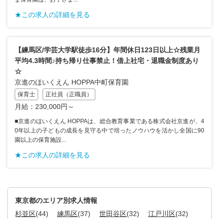
★この求人の詳細を見る
【練馬区/学芸大学駅徒歩16分】年間休日123日以上☆残業月
平均4.3時間♪持ち帰り仕事禁止！借上社宅・退職金制度あり
☆
京進のほいくえん HOPPA中町保育園
保育士
正社員（正職員）
月給：230,000円～
■京進のほいくえん HOPPAは、総合教育事業である株式会社京進が、4
0年以上の子どもの成長を見守る中で培ったノウハウを活かし全国に90
園以上の保育施設...
★この求人の詳細を見る
東京都のエリア別求人情報
杉並区
(44)
練馬区
(37)
世田谷区
(32)
江戸川区
(32)