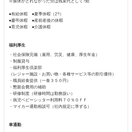
※振休がとれなかった分は残業代として?給
●有給休暇 ●夏季休暇（2?）
●慶弔休暇 ●産前産後の休暇
●育児休暇 ●介護休暇
福利厚生
・社会保険完備（雇用、労災、健康、厚生年金）
・制服貸与
・福利厚生倶楽部
（レジャー施設・お買い物・各種サービス等の割引優待）
・職員給食提供（一食３５０円）
・懇親会費用の補助
・研修制度（研修時間は勤務扱い）
・病児ベビーシッター利用料７０％ＯＦＦ
・マイカー通勤相談可（社内規定に準ずる）
車通勤