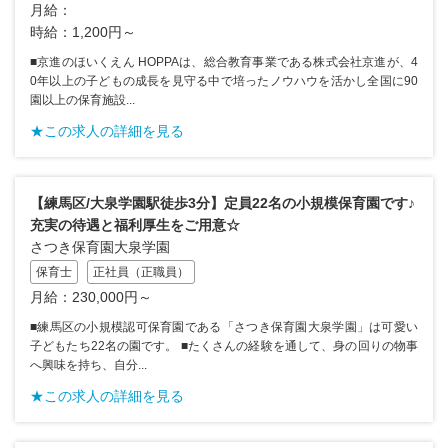
月給：
時給：1,200円～
■京進のほいくえん HOPPAは、総合教育事業である株式会社京進が、4
0年以上の子どもの成長を見守る中で培ったノウハウを活かし全国に90
園以上の保育施設...
★この求人の詳細を見る
【練馬区/大泉学園駅徒歩3分】定員22名の小規模保育園です♪
充実の待遇と福利厚生をご用意☆
さつき保育園大泉学園
保育士
正社員（正職員）
月給：230,000円～
■練馬区の小規模認可保育園である「さつき保育園大泉学園」は可愛い
子どもたち22名の園です。 ■たくさんの経験を通して、身の回りの物事
へ興味を持ち、自分...
★この求人の詳細を見る