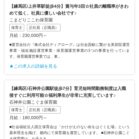
【練馬区/上井草駅徒歩4分】賞与年3回☆社員の離職率がきわ
めて低く、社員に優しい会社です♪
こまどりここわ保育園
保育士
正社員（正職員）
月給：230,000円～
■運営会社の『株式会社ディアローグ』は社会貢献に繋がる美容院運営
事業・福祉施設運営事業・保育園運営事業の3つの事業を行っていま
す。保育園運営事業では、東...
★この求人の詳細を見る
【練馬区/石神井公園駅徒歩7分】育児短時間勤務制度は入職
後すぐに利用可能☆福利厚生が非常に充実しています♪
石神井公園こぐま保育園
保育士
正社員（正職員）
月給：180,000円～
■社会福祉法人国立保育会は「かけがえのない命をはぐくむ場」という
基本理念を掲げ、都内にて保育園を運営しています。 ■石神井公園こぐ
ま保育園は、お子さま...