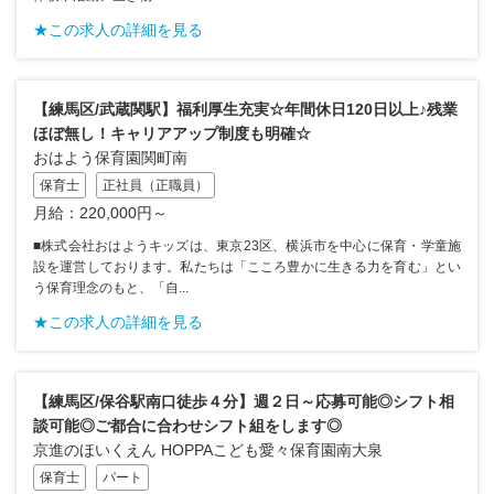
★この求人の詳細を見る
【練馬区/武蔵関駅】福利厚生充実☆年間休日120日以上♪残業
ほぼ無し！キャリアアップ制度も明確☆
おはよう保育園関町南
保育士
正社員（正職員）
月給：220,000円～
■株式会社おはようキッズは、東京23区、横浜市を中心に保育・学童施
設を運営しております。私たちは「こころ豊かに生きる力を育む」とい
う保育理念のもと、「自...
★この求人の詳細を見る
【練馬区/保谷駅南口徒歩４分】週２日～応募可能◎シフト相
談可能◎ご都合に合わせシフト組をします◎
京進のほいくえん HOPPAこども愛々保育園南大泉
保育士
パート