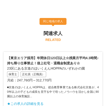
同じ地域の求人
関連求人
RELATED
【東京エリア採用】年間休日123日以上☆残業月平均4.3時間♪
持ち帰り仕事禁止！借上社宅・退職金制度あり☆
23区にある京進のほいくえんHOPPAのいずれかの園
保育士
正社員（正職員）
月給：247,760円～312,770円
■京進のほいくえん HOPPAは、総合教育事業である株式会社京進が、4
0年以上の子どもの成長を見守る中で培ったノウハウを活かし全国に90
園以上の保育施設...
★この求人の詳細を見る