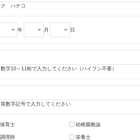
イク ハナコ
年
月
日
角数字10～11桁で入力してください（ハイフン不要）
角英数字記号で入力してください
保育士
幼稚園教諭
調理師
栄養士