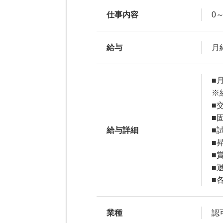
仕事内容
0
給与
月給
■月
※
■
■
給与詳細
■
■
■
■
■
業種
認