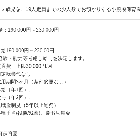
～２歳児を、19人定員までの少人数でお預かりする小規模保育
：190,000円～230,000円
給190,000円～230,00円
経験・能力等考慮し給与を決定します。
交通費 上限30,000円/月
固定残業代なし
試用期間3ヶ月（条件変更なし）
昇給（年1回）、
賞与（年2回）、
退職金制度（5年以上勤務）
各種手当(役職/残業)、慶弔見舞金
可保育園