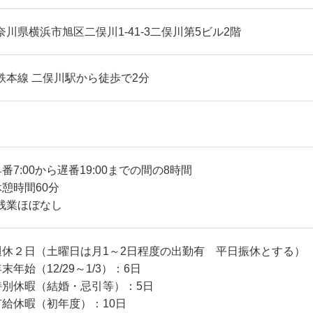
奈川県横浜市旭区二俣川1-41-3二俣川第5ビル2階
鉄本線 二俣川駅から徒歩で2分
早番7:00から遅番19:00までの間の8時間
休憩時間60分
残業ほぼなし
週休２日（土曜日は月1～2日程度の出勤有 平日振休とする）
年末年始（12/29～1/3）：6日
特別休暇（結婚・忌引等）：5日
有給休暇（初年度）：10日