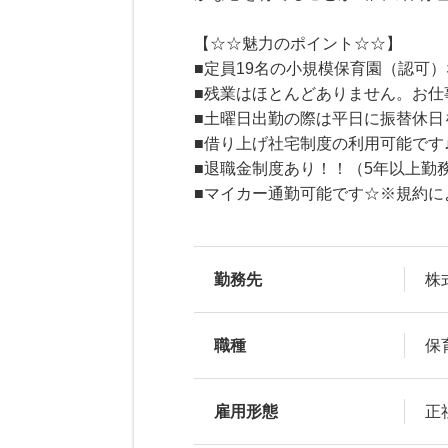
【☆☆魅力のポイント☆☆】
■定員19名の小規模保育園（認可
■残業はほとんどありません。お仕
■土曜日出勤の際は平日に振替休日
■借り上げ社宅制度の利用可能です
■退職金制度あり！！（5年以上勤
■マイカー通勤可能です☆※規約に
勤務先
株
職種
保
雇用形態
正