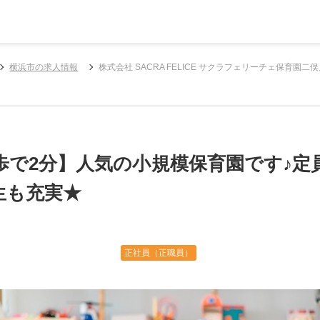
横浜市の求人情報
株式会社 SACRA FELICE サクラフェリーチェ保
歩で2分】人気の小規模保育園です♪定
生も充実★
正社員（正職員）