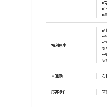
■
■
■
■
■
■
福利厚生
※
■
※
車通勤
応
応募条件
保