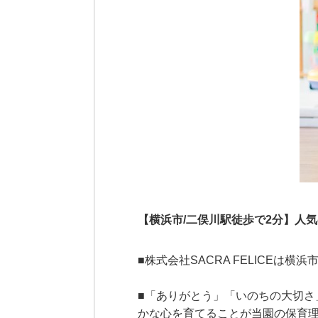
【横浜市/二俣川駅徒歩で2分】人
■株式会社SACRA FELICEは
■「ありがとう」「いのちの大切
かな心を育てることが当園の保育