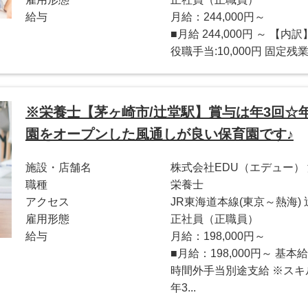
給与
月給：244,000円～
■月給 244,000円 ～ 【内訳
役職手当:10,000円 固定残業代
※栄養士【茅ヶ崎市/辻堂駅】賞与は年3回☆年休
園をオープンした風通しが良い保育園です♪
施設・店舗名
株式会社EDU（エデュー）
職種
栄養士
アクセス
JR東海道本線(東京～熱海)
雇用形態
正社員（正職員）
給与
月給：198,000円～
■月給：198,000円～ 基本給
時間外手当別途支給 ※スキ
年3...