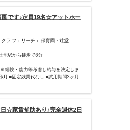
園です♪定員19名☆アットホー
CE サクラ フェリーチェ 保育園・辻堂
 辻堂駅から徒歩で8分
,00円 ※経験・能力等考慮し給与を決定しま
0円/月 ■固定残業代なし ■試用期間3ヶ月
17日☆家賃補助あり♪完全週休2日