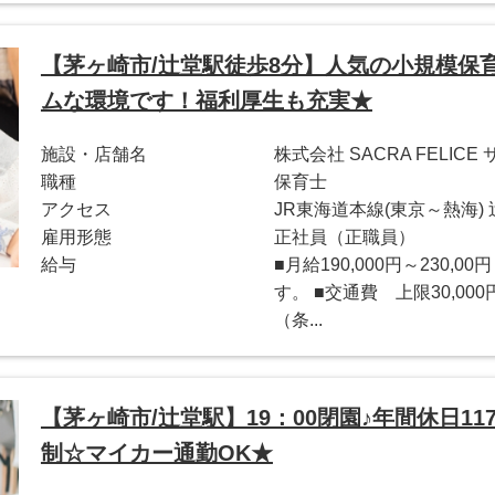
【茅ヶ崎市/辻堂駅徒歩8分】人気の小規模保育
ムな環境です！福利厚生も充実★
施設・店舗名
株式会社 SACRA FELI
職種
保育士
アクセス
JR東海道本線(東京～熱海)
雇用形態
正社員（正職員）
給与
■月給190,000円～230
す。 ■交通費 上限30,00
（条...
【茅ヶ崎市/辻堂駅】19：00閉園♪年間休日1
制☆マイカー通勤OK★