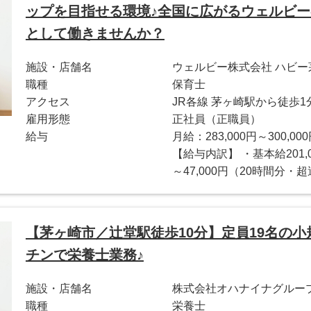
ップを目指せる環境♪全国に広がるウェルビ
として働きませんか？
施設・店舗名
ウェルビー株式会社 ハビ
職種
保育士
アクセス
JR各線 茅ヶ崎駅から徒歩1
雇用形態
正社員（正職員）
給与
月給：283,000円～300,00
【給与内訳】 ・基本給201,00
～47,000円（20時間分・超
【茅ヶ崎市／辻堂駅徒歩10分】定員19名の
チンで栄養士業務♪
施設・店舗名
株式会社オハナイナグループ 
職種
栄養士