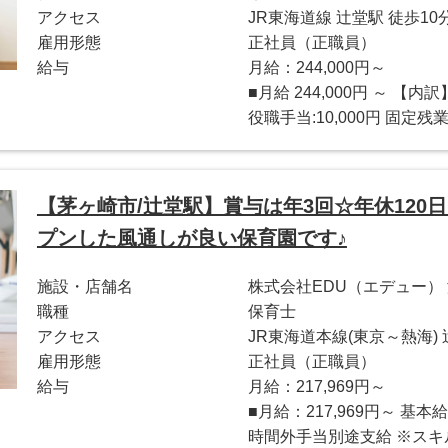
アクセス
JR東海道線 辻堂駅 徒歩10
雇用形態
正社員（正職員）
給与
月給：244,000円～
■月給 244,000円 ～ 【内訳
役職手当:10,000円 固定残業代
【茅ヶ崎市/辻堂駅】賞与は年3回☆年休120日
プンした風通しが良い保育園です♪
施設・店舗名
株式会社EDU（エデュー）
職種
保育士
アクセス
JR東海道本線(東京～熱海)
雇用形態
正社員（正職員）
給与
月給：217,969円～
■月給：217,969円～ 基本給
時間外手当別途支給 ※スキ