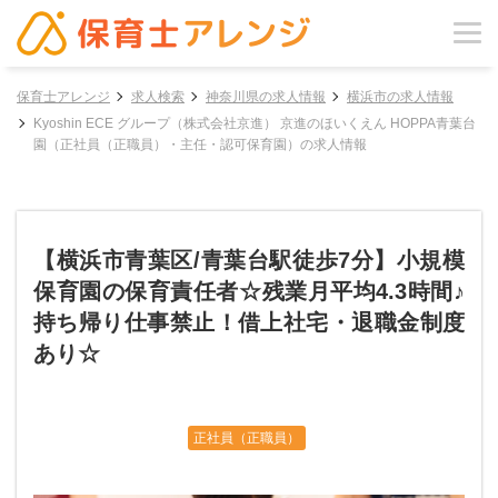
保育士アレンジ
求人検索
神奈川県の求人情報
横浜市の求人情報
Kyoshin ECE グループ（株式会社京進） 京進のほいくえん HOPPA青葉台
園（正社員（正職員）・主任・認可保育園）の求人情報
【横浜市青葉区/青葉台駅徒歩7分】小規模
保育園の保育責任者☆残業月平均4.3時間♪
持ち帰り仕事禁止！借上社宅・退職金制度
あり☆
正社員（正職員）