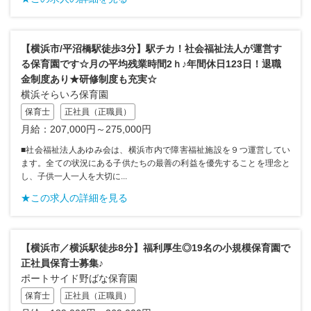
【横浜市/平沼橋駅徒歩3分】駅チカ！社会福祉法人が運営す
る保育園です☆月の平均残業時間2ｈ♪年間休日123日！退職
金制度あり★研修制度も充実☆
横浜そらいろ保育園
保育士
正社員（正職員）
月給：207,000円～275,000円
■社会福祉法人あゆみ会は、横浜市内で障害福祉施設を９つ運営してい
ます。全ての状況にある子供たちの最善の利益を優先することを理念と
し、子供一人一人を大切に...
★この求人の詳細を見る
【横浜市／横浜駅徒歩8分】福利厚生◎19名の小規模保育園で
正社員保育士募集♪
ポートサイド野ばな保育園
保育士
正社員（正職員）