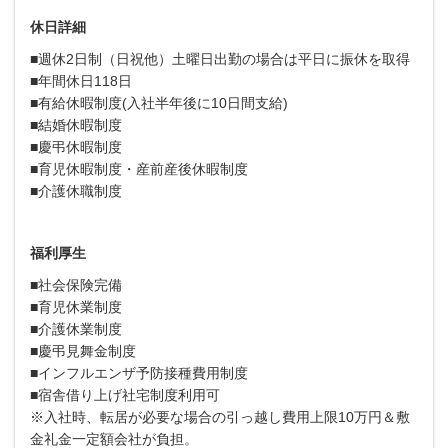
休日詳細
■週休2日制（日祝他）土曜日出勤の場合は平日に振休を取得
■年間休日118日
■有給休暇制度(入社半年後に10日間支給)
■結婚休暇制度
■慶弔休暇制度
■育児休暇制度・産前産後休暇制度
■介護休職制度
福利厚生
■社会保険完備
■育児休業制度
■介護休業制度
■慶弔見舞金制度
■インフルエンザ予防接種費用制度
■宿舎借り上げ社宅制度利用可
※入社時、転居が必要な場合の引っ越し費用上限10万円＆敷
金礼金一定額会社が負担。