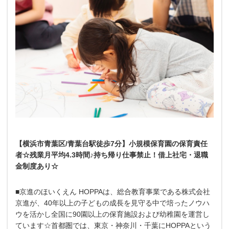
【横浜市青葉区/青葉台駅徒歩7分】小規模保育園の保育責任
者☆残業月平均4.3時間♪持ち帰り仕事禁止！借上社宅・退職
金制度あり☆
■京進のほいくえん HOPPAは、総合教育事業である株式会社
京進が、40年以上の子どもの成長を見守る中で培ったノウハ
ウを活かし全国に90園以上の保育施設および幼稚園を運営し
ています☆首都圏では、東京・神奈川・千葉にHOPPAという