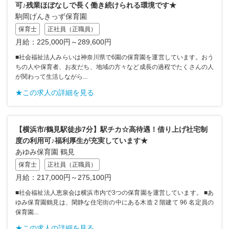
可♪残業ほぼなしで長く働き続けられる環境です★
駒岡げんきっず保育園
保育士
正社員（正職員）
月給：225,000円～289,600円
■社会福祉法人みらいは神奈川県で6園の保育園を運営しています。おう
ちの人や保育者、お友だち、地域の方々など成長の過程でたくさんの人
が関わって生活しながら...
★この求人の詳細を見る
【横浜市/鶴見駅徒歩7分】駅チカ☆高待遇！借り上げ社宅制
度の利用可♪福利厚生が充実しています★
あゆみ保育園 鶴見
保育士
正社員（正職員）
月給：217,000円～275,100円
■社会福祉法人恵泉会は横浜市内で3つの保育園を運営しています。 ■あ
ゆみ保育園鶴見は、閑静な住宅街の中にある木造 2 階建て 96 名定員の
保育園...
★この求人の詳細を見る