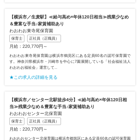
【横浜市／生麦駅】≪給与高め×年休120日相当≫残業少なめ
＆豊富な手当♪家賃補助あり
わおわお東寺尾保育園
保育士
正社員（正職員）
月給：220,770円～
わおわお東寺尾保育園は横浜市鶴見区にある定員60名の認可保育園で
す。神奈川県横浜市・川崎市を中心に7園展開している「社会福祉法人
わおわお福祉会」運営して...
★この求人の詳細を見る
【横浜市／センター北駅徒歩4分】≪給与高め×年休120日相
当≫残業少なめ＆豊富な手当♪家賃補助あり
わおわおセンター北保育園
保育士
正社員（正職員）
月給：220,770円～
わおわおセンター北保育園は横浜市都筑区にある定員60名の認可保育園