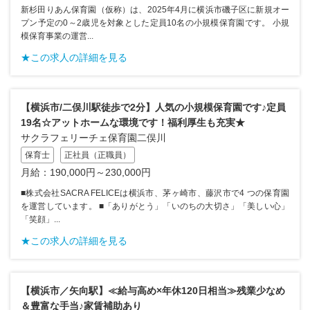
新杉田りあん保育園（仮称）は、2025年4月に横浜市磯子区に新規オー
プン予定の0～2歳児を対象とした定員10名の小規模保育園です。 小規
模保育事業の運営...
★この求人の詳細を見る
【横浜市/二俣川駅徒歩で2分】人気の小規模保育園です♪定員
19名☆アットホームな環境です！福利厚生も充実★
サクラフェリーチェ保育園二俣川
保育士
正社員（正職員）
月給：190,000円～230,000円
■株式会社SACRA FELICEは横浜市、茅ヶ崎市、藤沢市で4 つの保育園
を運営しています。 ■「ありがとう」「いのちの大切さ」「美しい心」
「笑顔」...
★この求人の詳細を見る
【横浜市／矢向駅】≪給与高め×年休120日相当≫残業少なめ
＆豊富な手当♪家賃補助あり