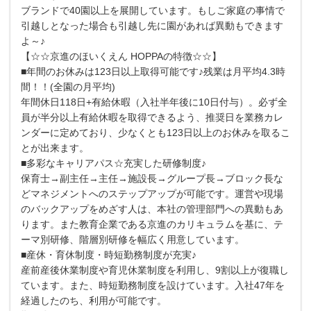
ブランドで40園以上を展開しています。もしご家庭の事情で
引越しとなった場合も引越し先に園があれば異動もできます
よ～♪
【☆☆京進のほいくえん HOPPAの特徴☆☆】
■年間のお休みは123日以上取得可能です♪残業は月平均4.3時
間！！(全園の月平均)
年間休日118日+有給休暇（入社半年後に10日付与）。必ず全
員が半分以上有給休暇を取得できるよう、推奨日を業務カレ
ンダーに定めており、少なくとも123日以上のお休みを取るこ
とが出来ます。
■多彩なキャリアパス☆充実した研修制度♪
保育士→副主任→主任→施設長→グループ長→ブロック長な
どマネジメントへのステップアップが可能です。運営や現場
のバックアップをめざす人は、本社の管理部門への異動もあ
ります。また教育企業である京進のカリキュラムを基に、テ
ーマ別研修、階層別研修を幅広く用意しています。
■産休・育休制度・時短勤務制度が充実♪
産前産後休業制度や育児休業制度を利用し、9割以上が復職し
ています。また、時短勤務制度を設けています。入社47年を
経過したのち、利用が可能です。