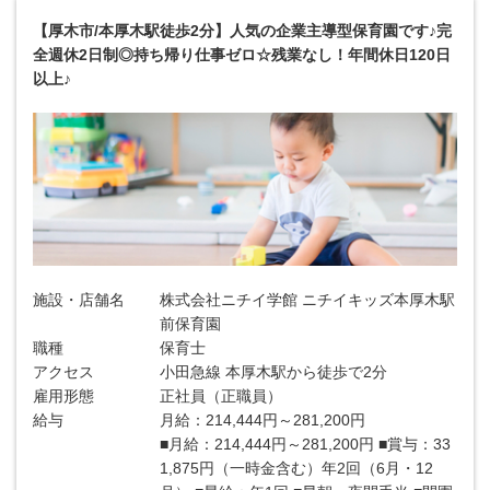
【厚木市/本厚木駅徒歩2分】人気の企業主導型保育園です♪完
全週休2日制◎持ち帰り仕事ゼロ☆残業なし！年間休日120日
以上♪
施設・店舗名
株式会社ニチイ学館 ニチイキッズ本厚木駅
前保育園
職種
保育士
アクセス
小田急線 本厚木駅から徒歩で2分
雇用形態
正社員（正職員）
給与
月給：214,444円～281,200円
■月給：214,444円～281,200円 ■賞与：33
1,875円（一時金含む）年2回（6月・12