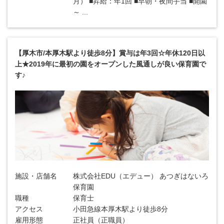
月） ■昇給：年1回 ■早朝・夜間手当 ■開園
～ ...
【厚木市/本厚木駅より徒歩8分】賞与は年3回☆年休120日以
上★2019年に最初の園をオープンした風通しが良い保育園で
す♪
施設・店舗名
株式会社EDU（エデュー） あつぎはないろ
保育園
職種
保育士
アクセス
小田急線本厚木駅より徒歩8分
雇用形態
正社員（正職員）