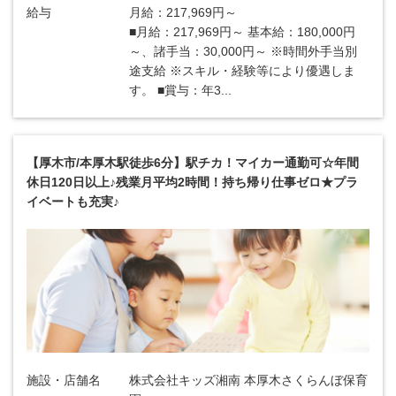
給与
月給：217,969円～
■月給：217,969円～ 基本給：180,000円
～、諸手当：30,000円～ ※時間外手当別
途支給 ※スキル・経験等により優遇しま
す。 ■賞与：年3...
【厚木市/本厚木駅徒歩6分】駅チカ！マイカー通勤可☆年間
休日120日以上♪残業月平均2時間！持ち帰り仕事ゼロ★プラ
イベートも充実♪
施設・店舗名
株式会社キッズ湘南 本厚木さくらんぼ保育