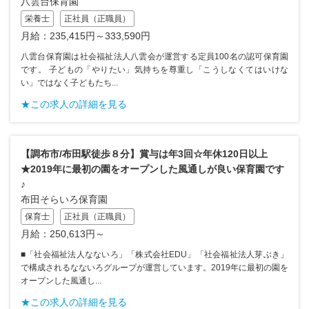
八雲台保育園
栄養士
正社員（正職員）
月給：235,415円～333,590円
八雲台保育園は社会福祉法人八雲会が運営する定員100名の認可保育園
です。 子どもの「やりたい」気持ちを尊重し「こうしなくてはいけな
い」ではなく子どもたち...
★この求人の詳細を見る
【調布市/布田駅徒歩８分】賞与は年3回☆年休120日以上
★2019年に最初の園をオープンした風通しが良い保育園です
♪
布田そらいろ保育園
保育士
正社員（正職員）
月給：250,613円～
■「社会福祉法人なないろ」「株式会社EDU」「社会福祉法人芽ぶき」
で構成されるなないろグループが運営しています。2019年に最初の園を
オープンした風通し...
★この求人の詳細を見る