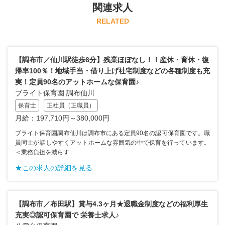
関連求人
RELATED
【調布市／仙川駅徒歩6分】残業ほぼなし！！産休・育休・復
帰率100％！地域手当・借り上げ社宅制度などの各種制度も充
実！定員90名のアットホームな保育園♪
ブライト保育園 調布仙川
保育士
正社員（正職員）
月給：197,710円～380,000円
ブライト保育園調布仙川は調布市にある定員90名の認可保育園です。職
員同士が話しやすくアットホームな雰囲気の中で保育を行っています。
＜業務負担を減らす...
★この求人の詳細を見る
【調布市／布田駅】賞与4.3ヶ月★退職金制度などの福利厚生
充実◎認可保育園で 栄養士求人♪