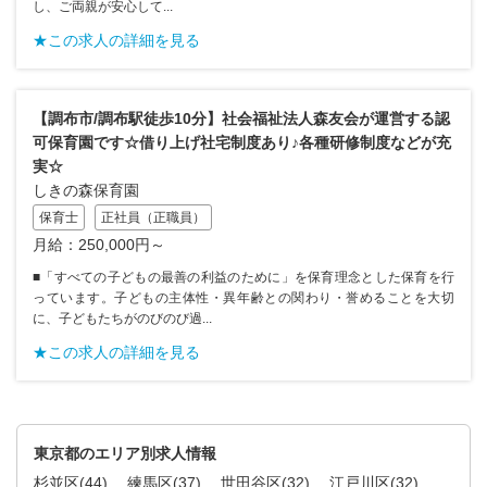
し、ご両親が安心して...
★この求人の詳細を見る
【調布市/調布駅徒歩10分】社会福祉法人森友会が運営する認
可保育園です☆借り上げ社宅制度あり♪各種研修制度などが充
実☆
しきの森保育園
保育士
正社員（正職員）
月給：250,000円～
■「すべての子どもの最善の利益のために」を保育理念とした保育を行
っています。子どもの主体性・異年齢との関わり・誉めることを大切
に、子どもたちがのびのび過...
★この求人の詳細を見る
東京都のエリア別求人情報
杉並区
(44)
練馬区
(37)
世田谷区
(32)
江戸川区
(32)