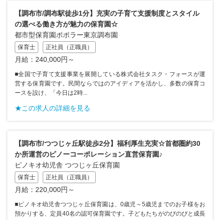
【調布市/調布駅徒歩1分】充実の子育て支援制度とスタイル
の選べる働き方が魅力の保育園☆
都市型保育園ポポラー東京調布園
保育士
正社員（正職員）
月給：240,000円～
■全国で子育て支援事業を展開している株式会社タスク・フォースが運
営する保育園です。民間ならではのアイディアを活かし、多数の保育コ
ースを設け、「今日は2時...
★この求人の詳細を見る
【調布市/つつじヶ丘駅徒歩2分】福利厚生充実☆首都圏約30
か所運営のピノーコーポレーション直営保育園♪
ピノキオ幼児舎 つつじヶ丘保育園
保育士
正社員（正職員）
月給：220,000円～
■ピノキオ幼児舎つつじヶ丘保育園は、0歳児～5歳児までのお子様をお
預かりする、定員40名の認可保育園です。子どもたちがのびのびと成長