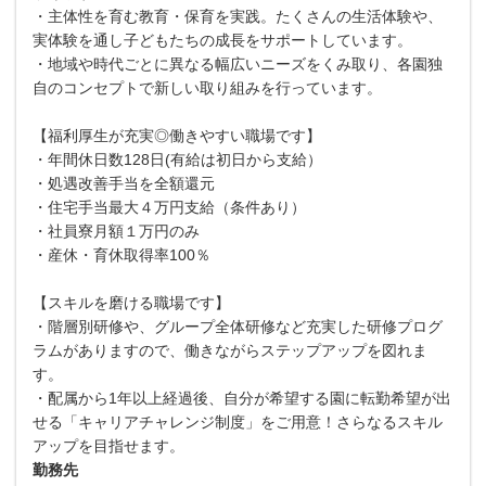
・主体性を育む教育・保育を実践。たくさんの生活体験や、
実体験を通し子どもたちの成長をサポートしています。
・地域や時代ごとに異なる幅広いニーズをくみ取り、各園独
自のコンセプトで新しい取り組みを行っています。
【福利厚生が充実◎働きやすい職場です】
・年間休日数128日(有給は初日から支給）
・処遇改善手当を全額還元
・住宅手当最大４万円支給（条件あり）
・社員寮月額１万円のみ
・産休・育休取得率100％
【スキルを磨ける職場です】
・階層別研修や、グループ全体研修など充実した研修プログ
ラムがありますので、働きながらステップアップを図れま
す。
・配属から1年以上経過後、自分が希望する園に転勤希望が出
せる「キャリアチャレンジ制度」をご用意！さらなるスキル
アップを目指せます。
勤務先