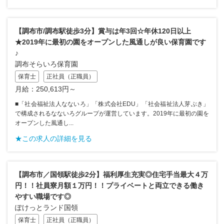
【調布市/調布駅徒歩3分】賞与は年3回☆年休120日以上
★2019年に最初の園をオープンした風通しが良い保育園です
♪
調布そらいろ保育園
保育士
正社員（正職員）
月給：250,613円～
■「社会福祉法人なないろ」「株式会社EDU」「社会福祉法人芽ぶき」
で構成されるなないろグループが運営しています。2019年に最初の園を
オープンした風通し...
★この求人の詳細を見る
【調布市／国領駅徒歩2分】福利厚生充実◎住宅手当最大４万
円！！社員寮月額１万円！！プライベートと両立できる働き
やすい職場です◎
ぽけっとランド国領
保育士
正社員（正職員）