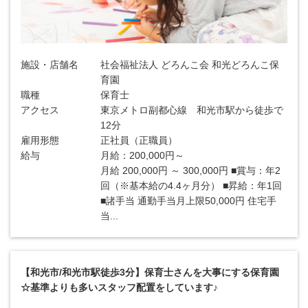
施設・店舗名
社会福祉法人 どろんこ会 和光どろんこ保
育園
職種
保育士
アクセス
東京メトロ副都心線 和光市駅から徒歩で
12分
雇用形態
正社員（正職員）
給与
月給：200,000円～
月給 200,000円 ～ 300,000円 ■賞与：年2
回（※基本給の4.4ヶ月分） ■昇給：年1回
■諸手当 通勤手当月上限50,000円 住宅手
当...
【和光市/和光市駅徒歩3分】保育士さんを大事にする保育園
☆基準よりも多いスタッフ配置をしています♪