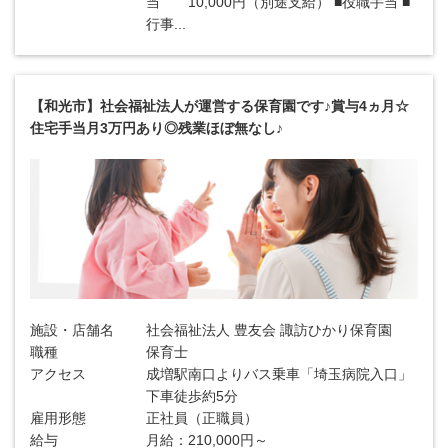
当 10,000円（別途支給） ■役職手当 ■
行事...
【和光市】社会福祉法人が運営する保育園です♪賞与4ヵ月☆
住宅手当月3万円あり◎残業ほぼ無なし♪
施設・店舗名
社会福祉法人 豊友会 諏訪ひかり保育園
職種
保育士
アクセス
成増駅南口よりバス乗車「埼玉病院入口」
下車徒歩約5分
雇用形態
正社員（正職員）
給与
月給：210,000円～