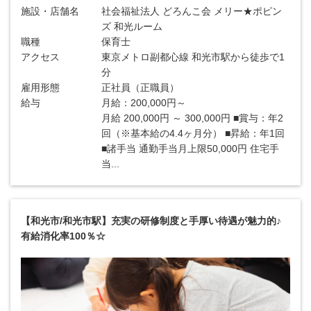
施設・店舗名
社会福祉法人 どろんこ会 メリー★ポピン
ズ 和光ルーム
職種
保育士
アクセス
東京メトロ副都心線 和光市駅から徒歩で1
分
雇用形態
正社員（正職員）
給与
月給：200,000円～
月給 200,000円 ～ 300,000円 ■賞与：年2
回（※基本給の4.4ヶ月分） ■昇給：年1回
■諸手当 通勤手当月上限50,000円 住宅手
当...
【和光市/和光市駅】充実の研修制度と手厚い待遇が魅力的♪
有給消化率100％☆