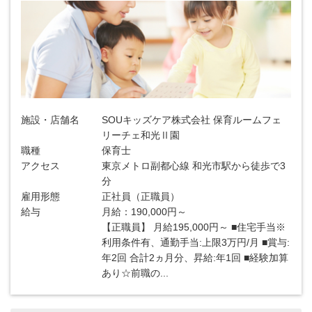
施設・店舗名
SOUキッズケア株式会社 保育ルームフェ
リーチェ和光Ⅱ園
職種
保育士
アクセス
東京メトロ副都心線 和光市駅から徒歩で3
分
雇用形態
正社員（正職員）
給与
月給：190,000円～
【正職員】 月給195,000円～ ■住宅手当※
利用条件有、通勤手当:上限3万円/月 ■賞与:
年2回 合計2ヵ月分、昇給:年1回 ■経験加算
あり☆前職の...