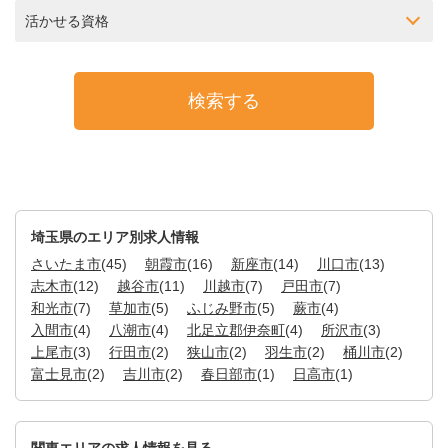
活かせる資格
埼玉県のエリア別求人情報
さいたま市
(45)
朝霞市
(16)
新座市
(14)
川口市
(13)
志木市
(12)
越谷市
(11)
川越市
(7)
戸田市
(7)
和光市
(7)
草加市
(5)
ふじみ野市
(5)
蕨市
(4)
入間市
(4)
八潮市
(4)
北足立郡伊奈町
(4)
所沢市
(3)
上尾市
(3)
行田市
(2)
狭山市
(2)
羽生市
(2)
桶川市
(2)
富士見市
(2)
吉川市
(2)
春日部市
(1)
日高市
(1)