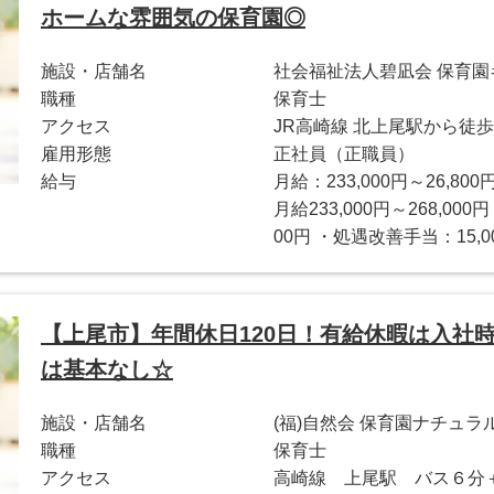
ホームな雰囲気の保育園◎
施設・店舗名
社会福祉法人碧凪会 保育
職種
保育士
アクセス
JR高崎線 北上尾駅から徒歩
雇用形態
正社員（正職員）
給与
月給：233,000円～26,800
月給233,000円～268,000
00円 ・処遇改善手当：15,00
【上尾市】年間休日120日！有給休暇は入社
は基本なし☆
施設・店舗名
(福)自然会 保育園ナチュラ
職種
保育士
アクセス
高崎線 上尾駅 バス６分