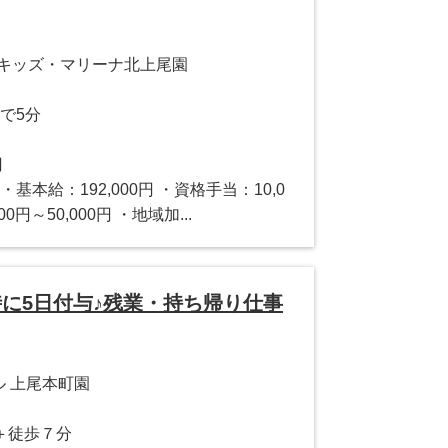
園キッズ・マリーナ北上尾園
で5分
円
円 ・基本給：192,000円 ・資格手当：10,0
0円～50,000円 ・地域加...
時に5日付与♪残業・持ち帰り仕事
ル 上尾本町園
＋徒歩７分