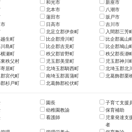
市
和光市
新座市
市
北本市
八潮市
市
蓮田市
坂戸市
島市
日高市
吉川市
市
北足立郡伊奈町
入間郡三芳
郡越生町
比企郡滑川町
比企郡嵐山
郡川島町
比企郡吉見町
比企郡鳩山
郡横瀬町
秩父郡皆野町
秩父郡長瀞
郡東秩父村
児玉郡美里町
児玉郡神川
郡寄居町
北埼玉郡騎西町
北埼玉郡北
玉郡宮代町
南埼玉郡菖蒲町
北葛飾郡栗
飾郡杉戸町
北葛飾郡松伏町
士
園長
子育て支援
士
幼稚園教諭
保育補助
長
看護師
児童発達支
者