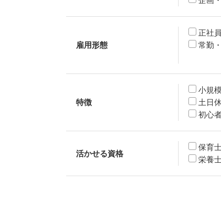
企画
正社
雇用形態
常勤
小規
特徴
土日
初心
保育
活かせる資格
栄養