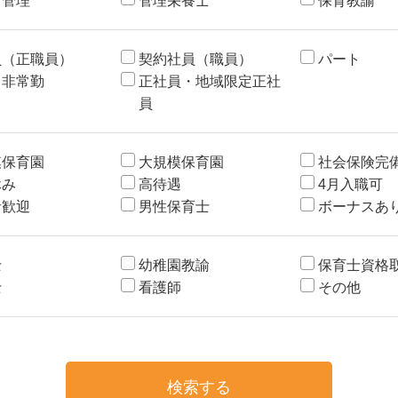
・管理
管理栄養士
保育教諭
員（正職員）
契約社員（職員）
パート
・非常勤
正社員・地域限定正社
員
模保育園
大規模保育園
社会保険完
休み
高待遇
4月入職可
者歓迎
男性保育士
ボーナスあ
士
幼稚園教諭
保育士資格
士
看護師
その他