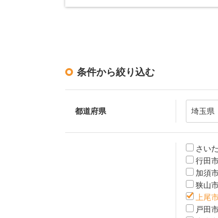
条件から絞り込む
都道府県
さい
行田
加須
狭山
上尾
戸田