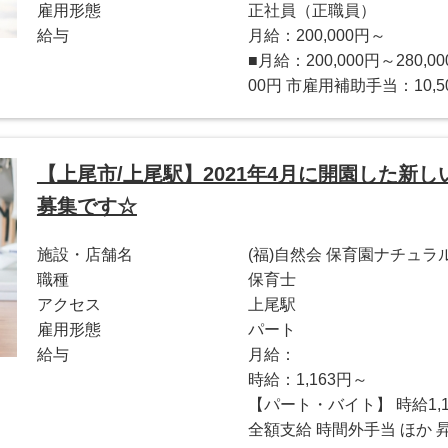
雇用形態
正社員（正職員）
給与
月給：200,000円～
■月給：200,000円～280,0
00円 市雇用補助手当：10,50
【上尾市/上尾駅】2021年4月に開園した新
募集です☆
施設・店舗名
(福)自然会 保育園ナチュラ
職種
保育士
アクセス
上尾駅
雇用形態
パート
給与
月給：
時給：1,163円～
【パート・バイト】 時給1,1
全額支給 時間外手当 ほか 昇