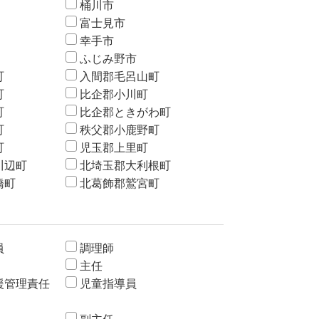
桶川市
富士見市
幸手市
ふじみ野市
町
入間郡毛呂山町
町
比企郡小川町
町
比企郡ときがわ町
町
秩父郡小鹿野町
町
児玉郡上里町
川辺町
北埼玉郡大利根町
橋町
北葛飾郡鷲宮町
員
調理師
主任
援管理責任
児童指導員