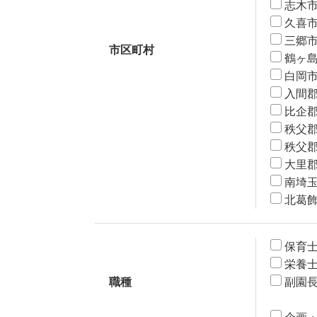
志木
久喜
三郷
市区町村
鶴ヶ
白岡
入間
比企
秩父
秩父
大里
南埼
北葛
保育
栄養
職種
副園