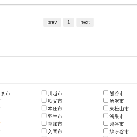
prev
1
next
たま市
川越市
熊谷市
市
秩父市
所沢市
市
本庄市
東松山市
市
羽生市
鴻巣市
市
草加市
越谷市
市
入間市
鳩ヶ谷市