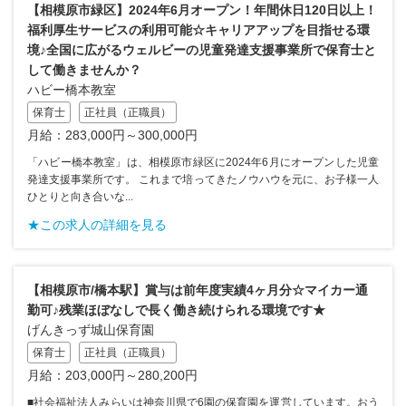
【相模原市緑区】2024年6月オープン！年間休日120日以上！
福利厚生サービスの利用可能☆キャリアアップを目指せる環
境♪全国に広がるウェルビーの児童発達支援事業所で保育士と
して働きませんか？
ハビー橋本教室
保育士
正社員（正職員）
月給：283,000円～300,000円
「ハビー橋本教室」は、相模原市緑区に2024年6月にオープンした児童
発達支援事業所です。 これまで培ってきたノウハウを元に、お子様一人
ひとりと向き合いな...
★この求人の詳細を見る
【相模原市/橋本駅】賞与は前年度実績4ヶ月分☆マイカー通
勤可♪残業ほぼなしで長く働き続けられる環境です★
げんきっず城山保育園
保育士
正社員（正職員）
月給：203,000円～280,200円
■社会福祉法人みらいは神奈川県で6園の保育園を運営しています。おう