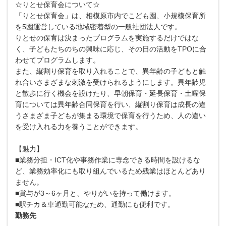
☆りとせ保育会について☆
「りとせ保育会」は、相模原市内でこども園、小規模保育所
を5園運営している地域密着型の一般社団法人です。
りとせの保育は決まったプログラムを実施するだけではな
く、子どもたちのちの興味に応じ、その日の活動をTPOに合
わせてプログラムします。
また、縦割り保育を取り入れることで、異年齢の子どもと触
れ合いさまざまな刺激を受けられるようにします。異年齢児
と散歩に行く機会を設けたり、早朝保育・延長保育・土曜保
育については異年齢合同保育を行い、縦割り保育は成長の違
うさまざま子どもが集まる環境で保育を行うため、人の違い
を受け入れる力を養うことができます。
【魅力】
■業務分担・ICT化や事務作業に専念できる時間を設けるな
ど、業務効率化にも取り組んでいるため残業はほとんどあり
ません。
■賞与が3～6ヶ月と、やりがいを持って働けます。
■駅チカ＆車通勤可能なため、通勤にも便利です。
勤務先