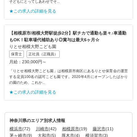
子どもにとってしあわせでそ...
★この求人の詳細を見る
【相模原市/相模大野駅徒歩2分】駅チカで通勤も楽々♪車通勤
もOK！駐車場代補助あり◎賞与は最大6ヶ月☆
りとせ相模大野こども園
保育士
正社員（正職員）
月給：230,000円～
「りとせ相模大野こども園」は相模原市南区にあるりとせ保育会の運営
する定員100名の認可こども園です。2020年4月にオープンしたばかり
の園のため、これか...
★この求人の詳細を見る
神奈川県のエリア別求人情報
横浜市
(72)
川崎市
(42)
相模原市
(19)
藤沢市
(11)
茅ヶ崎市
(9)
大和市
(5)
厚木市
(4)
横須賀市
(3)