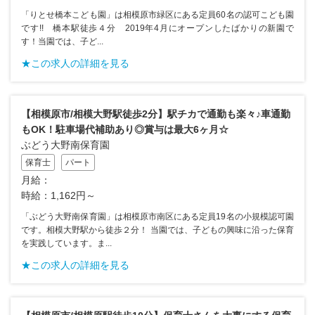
「りとせ橋本こども園」は相模原市緑区にある定員60名の認可こども園
です!! 橋本駅徒歩４分 2019年4月にオープンしたばかりの新園で
す！当園では、子ど...
★この求人の詳細を見る
【相模原市/相模大野駅徒歩2分】駅チカで通勤も楽々♪車通勤
もOK！駐車場代補助あり◎賞与は最大6ヶ月☆
ぶどう大野南保育園
保育士
パート
月給：
時給：1,162円～
「ぶどう大野南保育園」は相模原市南区にある定員19名の小規模認可園
です。相模大野駅から徒歩２分！ 当園では、子どもの興味に沿った保育
を実践しています。ま...
★この求人の詳細を見る