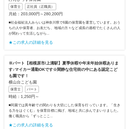
保育士
正社員（正職員）
月給：203,000円～280,200円
■社会福祉法人みらいは神奈川県で6園の保育園を運営しています。おう
ちの人や保育者、お友だち、地域の方々など成長の過程でたくさんの人
が関わって生活しながら...
★この求人の詳細を見る
※パート【相模原市/上溝駅】夏季休暇や年末年始休暇ありま
す♪マイカー通勤OKです☆閑静な住宅街の中にある認定こど
も園です！
横山台こども園
保育士
パート
時給：1,250円～
■同園では異年齢での関わりを大切にした保育を行っています。「生き
る力をはぐくむ」を保育目標に掲げ、地域と共に歩んでまいりました。
働く職員から「ずっとここ...
★この求人の詳細を見る