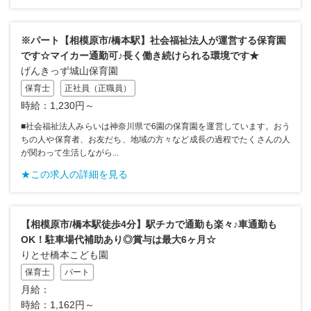
※パート【相模原市/橋本駅】社会福祉法人が運営する保育園
です☆マイカー通勤可♪長く働き続けられる環境です★
げんきっず城山保育園
保育士
正社員（正職員）
時給：1,230円～
■社会福祉法人みらいは神奈川県で6園の保育園を運営しています。おう
ちの人や保育者、お友だち、地域の方々など成長の過程でたくさんの人
が関わって生活しながら...
★この求人の詳細を見る
【相模原市/橋本駅徒歩4分】駅チカで通勤も楽々♪車通勤も
OK！駐車場代補助あり◎賞与は最大6ヶ月☆
りとせ橋本こども園
保育士
パート
月給：
時給：1,162円～