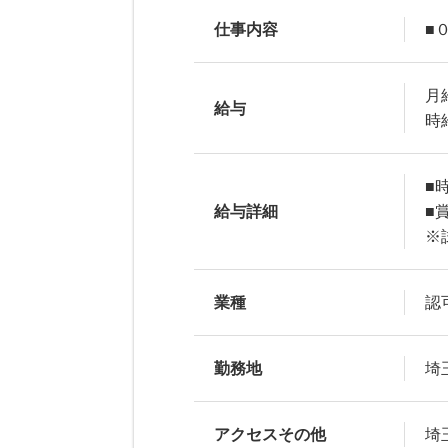
仕事内容
■
月
給与
時
■
給与詳細
■
※
業種
認
勤務地
埼
アクセスその他
埼