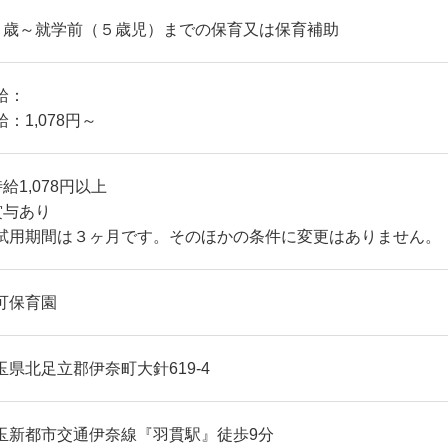
０歳～就学前（５歳児）までの保育又は保育補助
給：
給：1,078円～
時給1,078円以上
賞与あり
試用期間は３ヶ月です。そのほかの条件に変更はありません。
可保育園
玉県北足立郡伊奈町大針619-4
玉新都市交通伊奈線『羽貫駅』徒歩9分