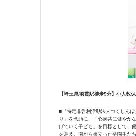
【埼玉県/羽貫駅徒歩9分】小人数
■『特定非営利活動法人つくしん
り」を念頭に、「心身共に健やか
げていく子ども」を目標として、働
を迎え、園から巣立った卒園生た