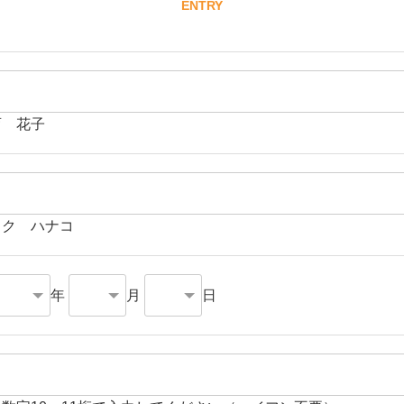
ENTRY
育 花子
イク ハナコ
年
月
日