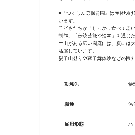
■『つくしんぼ保育園』は産休明け
います。
子どもたちが「しっかり食べて思
制作」「伝統芸能や絵本」を通じ
土山がある広い園庭には、夏には
活躍しています。
親子山登りや獅子舞体験などの園
勤務先
特
職種
保
雇用形態
パ