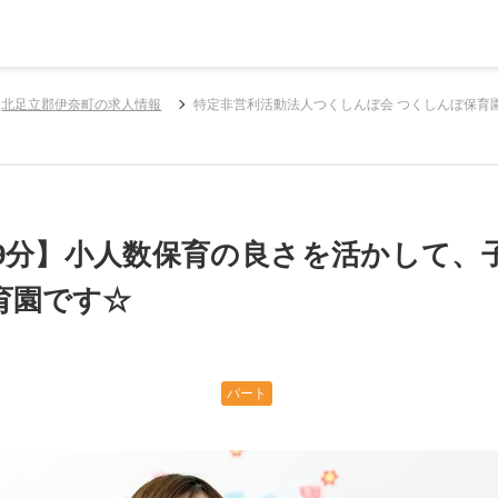
北足立郡伊奈町の求人情報
特定非営利活動法人つくしんぼ会 つくしんぼ保育
歩9分】小人数保育の良さを活かして、
育園です☆
パート