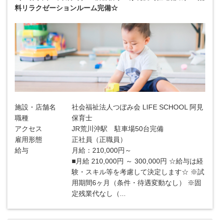
料リラクゼーションルーム完備☆
施設・店舗名
社会福祉法人つぼみ会 LIFE SCHOOL 阿見
職種
保育士
アクセス
JR荒川沖駅 駐車場50台完備
雇用形態
正社員（正職員）
給与
月給：210,000円～
■月給 210,000円 ～ 300,000円 ☆給与は経
験・スキル等を考慮して決定します☆ ※試
用期間6ヶ月（条件・待遇変動なし） ※固
定残業代なし（...