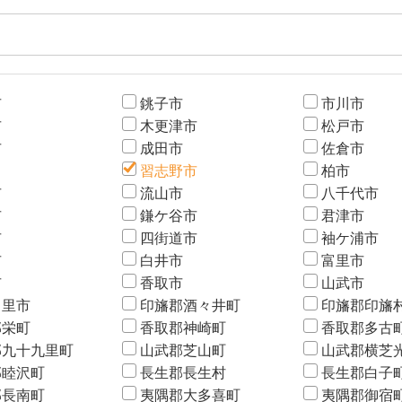
市
銚子市
市川市
市
木更津市
松戸市
市
成田市
佐倉市
習志野市
柏市
市
流山市
八千代市
市
鎌ケ谷市
君津市
市
四街道市
袖ケ浦市
市
白井市
富里市
市
香取市
山武市
白里市
印旛郡酒々井町
印旛郡印旛
郡栄町
香取郡神崎町
香取郡多古
郡九十九里町
山武郡芝山町
山武郡横芝
郡睦沢町
長生郡長生村
長生郡白子
郡長南町
夷隅郡大多喜町
夷隅郡御宿