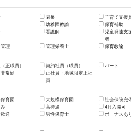
士
園長
子育て支援
士
幼稚園教諭
保育補助
長
看護師
児童発達支
者
・管理
管理栄養士
保育教諭
員（正職員）
契約社員（職員）
パート
・非常勤
正社員・地域限定正社
員
模保育園
大規模保育園
社会保険完
休み
高待遇
4月入職可
者歓迎
男性保育士
ボーナスあ