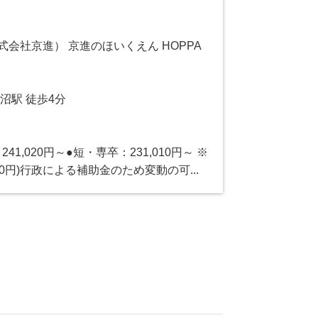
（株式会社京進） 京進のほいくえん HOPPA
沼駅 徒歩4分
41,020円～●短・専卒：231,010円～ ※
00円)行政による補助金のため変動の可...