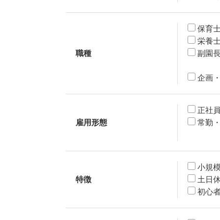
保育
栄養
職種
副園
企画
正社
雇用形態
常勤
小規
特徴
土日
初心