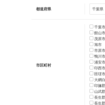
都道府県
千葉
館山
茂原
旭市
市原
鴨川
浦安
市区町村
印西
匝瑳
大網
印旛
山武
長生
長生