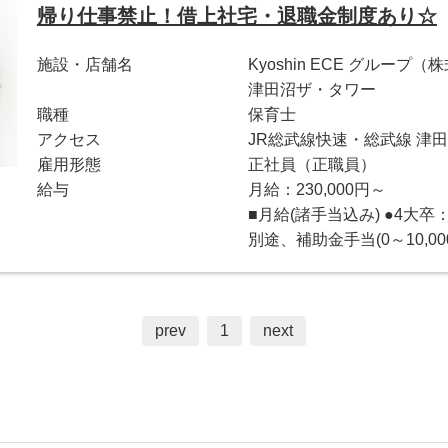
帰り仕事禁止！借上社宅・退職金制度あり☆
施設・店舗名
Kyoshin ECE グループ
津田沼ザ・タワー
職種
保育士
アクセス
JR総武線快速・総武線 津田
雇用形態
正社員（正職員）
給与
月給：230,000円～
■月給(諸手当込み) ●4大卒：2
別途、補助金手当(0～10,0
prev
1
next