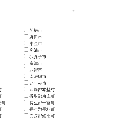
船橋市
野田市
東金市
勝浦市
我孫子市
富津市
八街市
南房総市
いすみ市
村
印旛郡本埜村
町
香取郡東庄町
光町
長生郡一宮町
町
長生郡長柄町
町
安房郡鋸南町