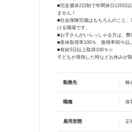
■完全週休2日制で年間休日120
ません！
■社会保険完備はもちろんのこと
ける職場です。
■お子さんがいらっしゃる方は、弊
■産休取得率100％、復帰率90％以
■有給5日以上取得100％☆
子どもが発熱した時などお休みが
勤務先
株
職種
保
雇用形態
正