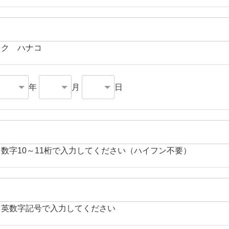
イク ハナコ
年
月
日
角数字10～11桁で入力してください（ハイフン不要）
角英数字記号で入力してください