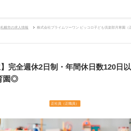
札幌市の求人情報
株式会社プライムツーワン ピッコロ子ども倶楽部月寒園（
駅】完全週休2日制・年間休日数120日以
育園◎
正社員（正職員）