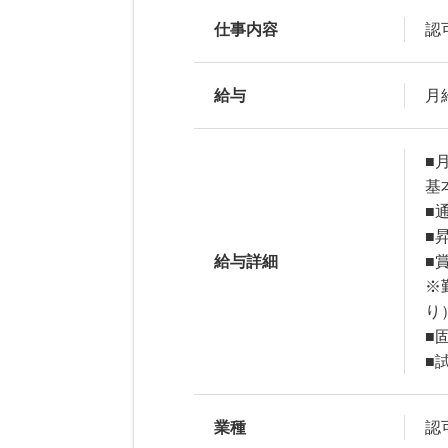
仕事内容
認
給与
月給
■月
基
■
■
給与詳細
■
※
り
■
■
業種
認