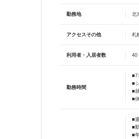
勤務地
北
アクセスその他
札
利用者・入居者数
40
■7
■
勤務時間
■
■
■
■
■