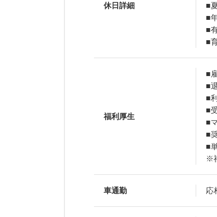
休日詳細
■
■年
■
■
■
■
■
■
福利厚生
■
■
■
※
車通勤
応