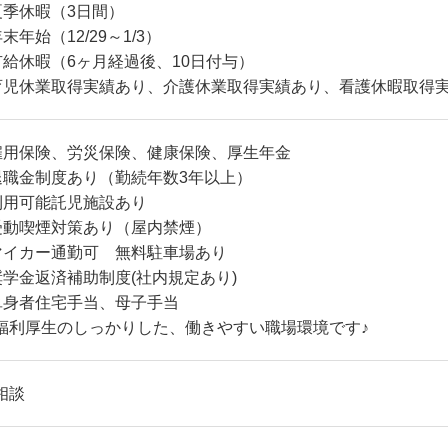
夏季休暇（3日間）
末年始（12/29～1/3）
有給休暇（6ヶ月経過後、10日付与）
育児休業取得実績あり、介護休業取得実績あり、看護休暇取得
雇用保険、労災保険、健康保険、厚生年金
退職金制度あり（勤続年数3年以上）
利用可能託児施設あり
受動喫煙対策あり（屋内禁煙）
マイカー通勤可 無料駐車場あり
奨学金返済補助制度(社内規定あり)
単身者住宅手当、母子手当
福利厚生のしっかりした、働きやすい職場環境です♪
相談